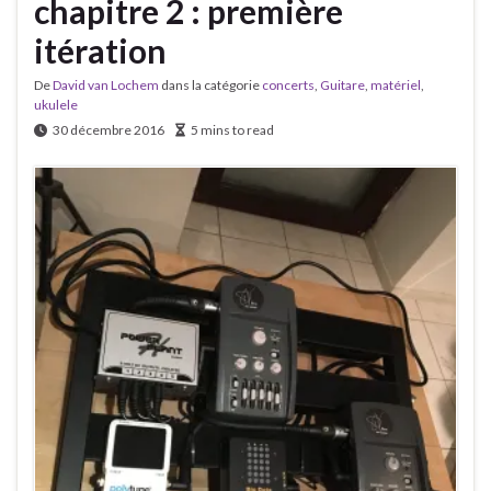
chapitre 2 : première
itération
De
David van Lochem
dans la catégorie
concerts
,
Guitare
,
matériel
,
ukulele
30 décembre 2016
5 mins to read