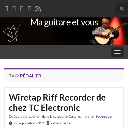
Togg
sear
Ma guitare et vous
Search for:
for
Togg
navig
TAG:
PÉDALIER
Wiretap Riff Recorder de
chez TC Electronic
De
David van Lochem
dans la catégorie
Guitare
,
matériel
,
technique
27 septembre 2019
7 mins to read