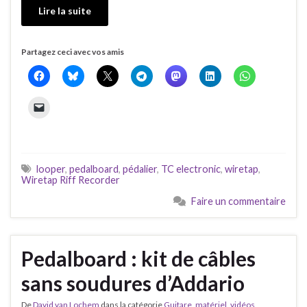
Lire la suite
Partagez ceci avec vos amis
looper
,
pedalboard
,
pédalier
,
TC electronic
,
wiretap
,
Wiretap Riff Recorder
Faire un commentaire
Pedalboard : kit de câbles
sans soudures d’Addario
De
David van Lochem
dans la catégorie
Guitare
,
matériel
,
vidéos