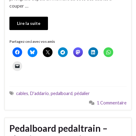
couper …
Lire la suite
Partagez ceci avec vos amis
cables
,
D'addario
,
pedalboard
,
pédalier
1 Commentaire
Pedalboard pedaltrain –