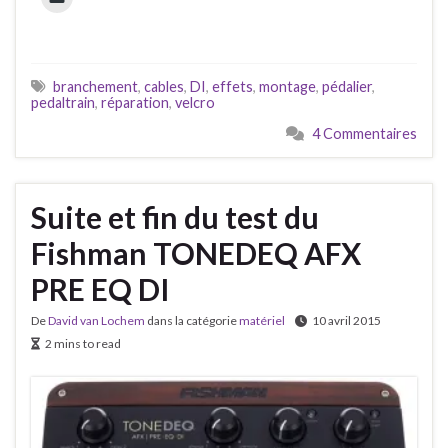
branchement
,
cables
,
DI
,
effets
,
montage
,
pédalier
,
pedaltrain
,
réparation
,
velcro
4 Commentaires
Suite et fin du test du
Fishman TONEDEQ AFX
PRE EQ DI
De
David van Lochem
dans la catégorie
matériel
10 avril 2015
2 mins to read