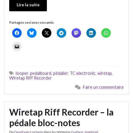
Lire la suite
Partagez ceci avec vos amis
looper
,
pedalboard
,
pédalier
,
TC electronic
,
wiretap
,
Wiretap Riff Recorder
Faire un commentaire
Wiretap Riff Recorder – la
pédale bloc-notes
De
David van Lochem
dans la catégorie
Guitare
,
matériel