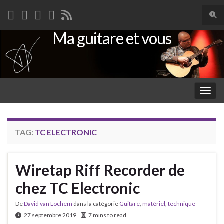
Togg
sear
Ma guitare et vous
Search for:
for
Togg
navig
TAG:
TC ELECTRONIC
Wiretap Riff Recorder de
chez TC Electronic
De
David van Lochem
dans la catégorie
Guitare
,
matériel
,
technique
27 septembre 2019
7 mins to read