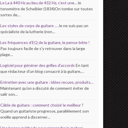
Le La à 440 Hz au lieu de 432 Hz, c’est une…
le
tonomètre de Scheibler (1834)On tombe sur toutes
sortes de…
Les styles de corps de guitare …
Je ne suis pas un
spécialiste de la lutherie (non…
Les fréquences d’EQ de la guitare, le pense-bête !
Pas toujours facile de s'y retrouver dans la large
plage…
Logiciel pour générer des grilles d’accords
En tant
que rédacteur d'un blog consacré à la guitare,…
Entretien avec une guitare : idées recues, produits…
Maintenant qu'on a discuté de comment éviter de
salir son…
Câble de guitare : comment choisir le meilleur ?
Quand un guitariste progresse, parallèlement son
oreille apprend à discerner…
Une bonne méthode pour apprendre la guitare