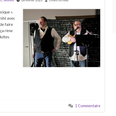
ts
,
ukulele
18 février 2023
5 mins to read
sique ».
mité avec
de faire
 ça rime
dultes
1 Commentaire