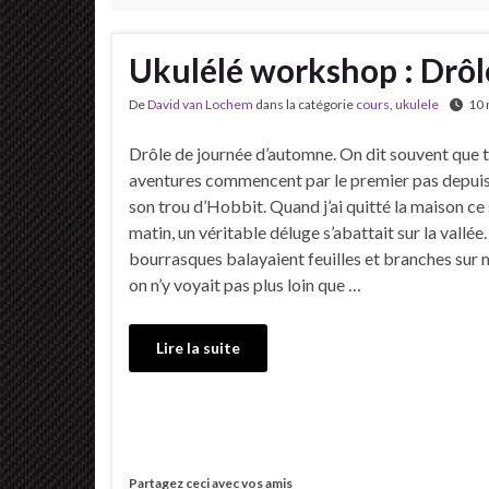
Ukulélé workshop : Drô
De
David van Lochem
dans la catégorie
cours
,
ukulele
10 
Drôle de journée d’automne. On dit souvent que t
aventures commencent par le premier pas depuis 
son trou d’Hobbit. Quand j’ai quitté la maison c
matin, un véritable déluge s’abattait sur la vallée
bourrasques balayaient feuilles et branches sur 
on n’y voyait pas plus loin que …
Lire la suite
Partagez ceci avec vos amis