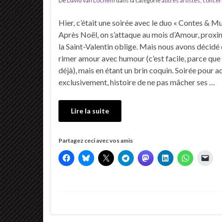
De
David van Lochem
dans la catégorie
autres artistes
,
concer
Hier, c’était une soirée avec le duo « Contes & Mu
Après Noël, on s’attaque au mois d’Amour, proxi
la Saint-Valentin oblige. Mais nous avons décidé 
rimer amour avec humour (c’est facile, parce que
déjà), mais en étant un brin coquin. Soirée pour a
exclusivement, histoire de ne pas mâcher ses …
Lire la suite
Partagez ceci avec vos amis