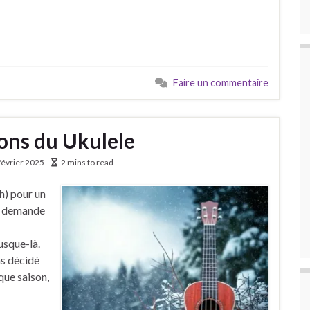
Faire un commentaire
sons du Ukulele
février 2025
2 mins to read
h) pour un
une demande
usque-là.
ns décidé
ue saison,