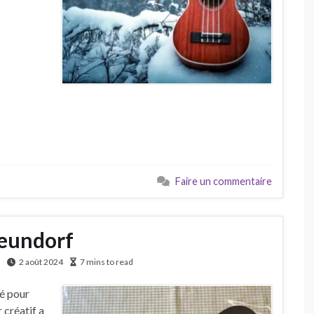
Faire un commentaire
Neundorf
2 août 2024
7 mins to read
é pour
 créatif a