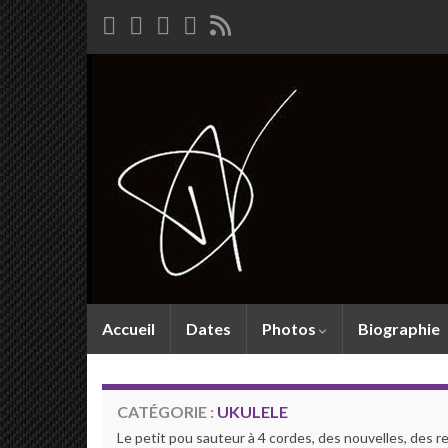
Accueil
Dates
Photos
Biographie
CATÉGORIE :
UKULELE
Le petit pou sauteur à 4 cordes, des nouvelles, des r