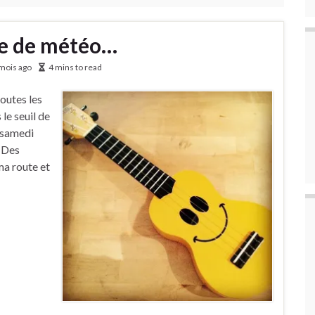
le de météo…
mois ago
4 mins to read
outes les
le seuil de
e samedi
. Des
ma route et