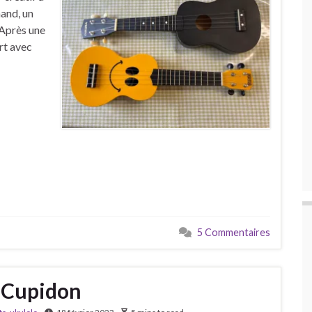
mand, un
. Après une
rt avec
5 Commentaires
à Cupidon