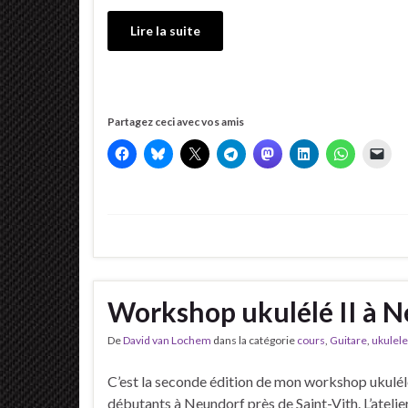
Lire la suite
Partagez ceci avec vos amis
Workshop ukulélé II à 
De
David van Lochem
dans la catégorie
cours
,
Guitare
,
ukulele
C’est la seconde édition de mon workshop ukulél
débutants à Neundorf près de Saint-Vith. L’atelier