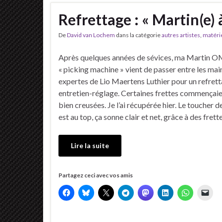
Refrettage : « Martin(e)
De
David van Lochem
dans la catégorie
autres artistes
,
matéri
Après quelques années de sévices, ma Martin O
« picking machine » vient de passer entre les mai
expertes de Lio Maertens Luthier pour un refrett
entretien-réglage. Certaines frettes commençaie
bien creusées. Je l’ai récupérée hier. Le toucher d
est au top, ça sonne clair et net, grâce à des frett
Lire la suite
Partagez ceci avec vos amis