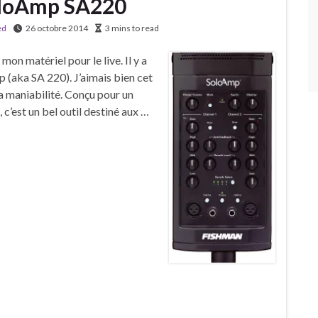
oloAmp SA220
ed
26 octobre 2014
3 mins to read
mon matériel pour le live. Il y a
 (aka SA 220). J’aimais bien cet
sa maniabilité. Conçu pour un
c’est un bel outil destiné aux …