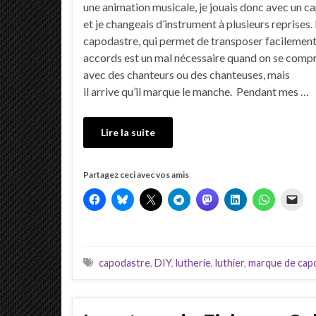
une animation musicale, je jouais donc avec un c
et je changeais d’instrument à plusieurs reprises.
capodastre, qui permet de transposer facilement
accords est un mal nécessaire quand on se com
avec des chanteurs ou des chanteuses, mais
il arrive qu’il marque le manche. Pendant mes …
Lire la suite
Partagez ceci avec vos amis
capodastre
,
DIY
,
lutherie
,
luthier
,
marque de cap