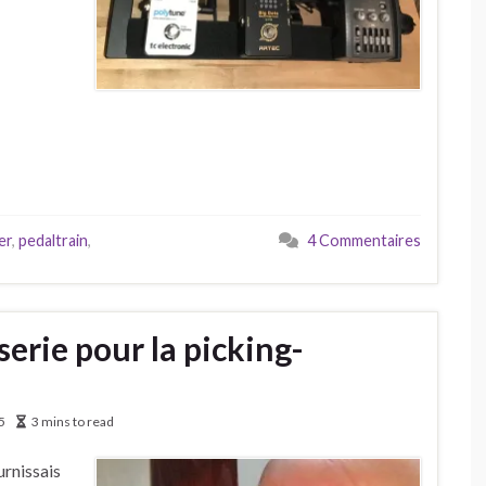
er
,
pedaltrain
,
4 Commentaires
serie pour la picking-
5
3 mins to read
urnissais