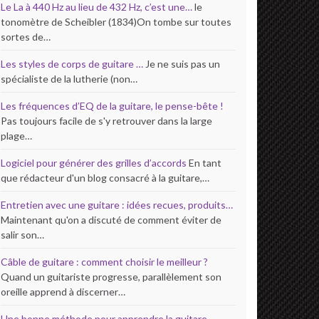
Le La à 440 Hz au lieu de 432 Hz, c’est une…
le
tonomètre de Scheibler (1834)On tombe sur toutes
sortes de…
Les styles de corps de guitare …
Je ne suis pas un
spécialiste de la lutherie (non…
Les fréquences d’EQ de la guitare, le pense-bête !
Pas toujours facile de s'y retrouver dans la large
plage…
Logiciel pour générer des grilles d’accords
En tant
que rédacteur d'un blog consacré à la guitare,…
Entretien avec une guitare : idées recues, produits…
Maintenant qu'on a discuté de comment éviter de
salir son…
Câble de guitare : comment choisir le meilleur ?
Quand un guitariste progresse, parallèlement son
oreille apprend à discerner…
Une bonne méthode pour apprendre la guitare