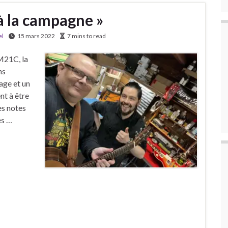
 à la campagne »
el
15 mars 2022
7 mins to read
M21C, la
ns
age et un
nt à être
es notes
es …