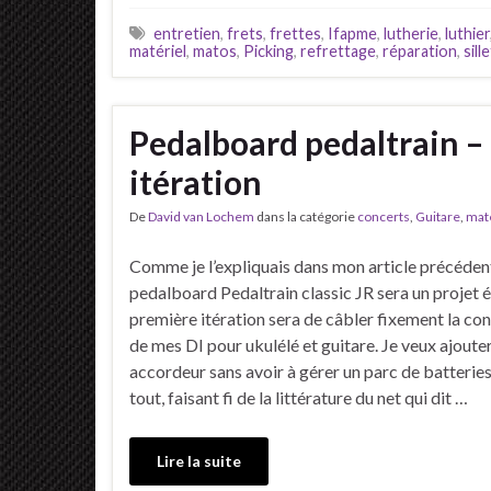
entretien
,
frets
,
frettes
,
Ifapme
,
lutherie
,
luthier
matériel
,
matos
,
Picking
,
refrettage
,
réparation
,
sille
Pedalboard pedaltrain – 
itération
De
David van Lochem
dans la catégorie
concerts
,
Guitare
,
maté
Comme je l’expliquais dans mon article précéden
pedalboard Pedaltrain classic JR sera un projet év
première itération sera de câbler fixement la co
de mes DI pour ukulélé et guitare. Je veux ajoute
accordeur sans avoir à gérer un parc de batteries
tout, faisant fi de la littérature du net qui dit …
Lire la suite