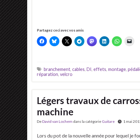
Partagez ceci avec vos amis
branchement
,
cables
,
DI
,
effets
,
montage
,
pédali
réparation
,
velcro
Légers travaux de carros
machine
De
David van Lochem
dans la catégorie
Guitare
1 mai 201
Lors du pot de la nouvelle année pour lequel je fo