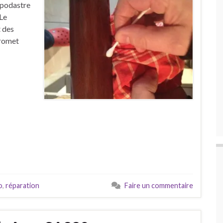
apodastre
 Le
 des
promet
o
,
réparation
Faire un commentaire