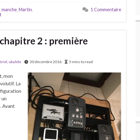
,
manche
,
Martin
,
1 Commentaire
t
chapitre 2 : première
riel
,
ukulele
30 décembre 2016
5 mins to read
t, mon
olutif. La
nfiguration
r un
. Avant