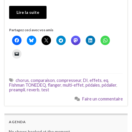
Lire la suite
Partagez ceci avec vos amis
chorus
,
comparaison
,
compresseur
,
DI
,
effets
,
eq
,
Fishman TONEDEQ
,
flanger
,
multi-effet
,
pédales
,
pédalier
,
preampli
,
reverb
,
test
Faire un commentaire
AGENDA
No shows booked at the moment.