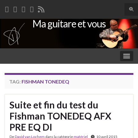
Togg
sear
Ma guitare et vous
Search for:
for
Togg
navig
TAG:
FISHMAN TONEDEQ
Suite et fin du test du
Fishman TONEDEQ AFX
PRE EQ DI
De
David van Lochem
dans la catégorie
matériel
10 avril 2015