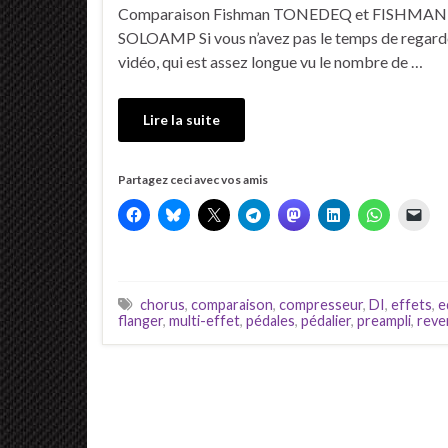
Comparaison Fishman TONEDEQ et FISHMAN
SOLOAMP Si vous n’avez pas le temps de regarde
vidéo, qui est assez longue vu le nombre de …
Lire la suite
Partagez ceci avec vos amis
chorus
,
comparaison
,
compresseur
,
DI
,
effets
,
e
flanger
,
multi-effet
,
pédales
,
pédalier
,
preampli
,
reve