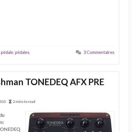
,
pédale
,
pédales
,
3 Commentaires
u Fishman TONEDEQ AFX PRE
2015
2 mins to read
 du
s:
nn TONEDEQ