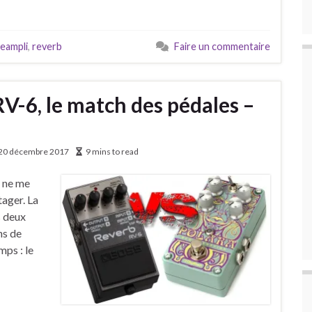
eampli
,
reverb
Faire un commentaire
RV-6, le match des pédales –
20 décembre 2017
9 mins to read
l ne me
ager. La
s deux
ns de
mps : le