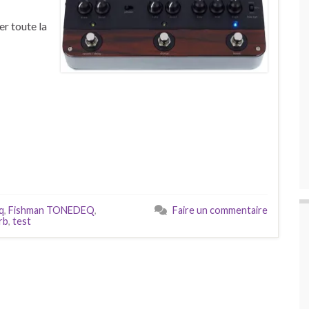
r toute la
q
,
Fishman TONEDEQ
,
Faire un commentaire
rb
,
test