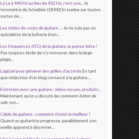
Le La à 440 Hz au lieu de 432 Hz, c’est une…
le
tonomètre de Scheibler (1834)On tombe sur toutes
sortes de…
Les styles de corps de guitare …
Je ne suis pas un
spécialiste de la lutherie (non…
Les fréquences d’EQ de la guitare, le pense-bête !
Pas toujours facile de s'y retrouver dans la large
plage…
Logiciel pour générer des grilles d’accords
En tant
que rédacteur d'un blog consacré à la guitare,…
Entretien avec une guitare : idées recues, produits…
Maintenant qu'on a discuté de comment éviter de
salir son…
Câble de guitare : comment choisir le meilleur ?
Quand un guitariste progresse, parallèlement son
oreille apprend à discerner…
Une bonne méthode pour apprendre la guitare