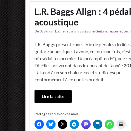
L.R. Baggs Align : 4 péda
acoustique
De
David van Lochem
dans la catégorie
Guitare
,
matériel
,
tech
L.R. Baggs présente une série de pédales dédiées 
guitare acoustique. J’avoue, encore une fois, c’est
m’a séduit en premier. Un préampli, un EQ, une re
DI. Elles arriveront dans le courant de l’année 20
s’attend à un son chaleureux et studio-esque,
conformément à ce que les produits …
Lire la suite
Partagez ceci avec vos amis