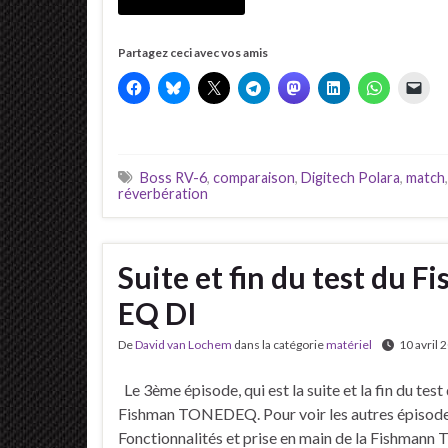
Partagez ceci avec vos amis
Boss RV-6
,
comparaison
,
Digitech Polara
,
match
réverbération
Suite et fin du test d
EQ DI
De
David van Lochem
dans la catégorie
matériel
10 avril 
Le 3ème épisode, qui est la suite et la fin du test
Fishman TONEDEQ. Pour voir les autres épisode
Fonctionnalités et prise en main de la Fishma