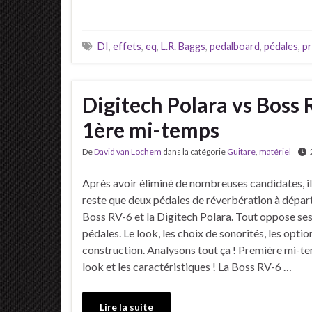
DI
,
effets
,
eq
,
L.R. Baggs
,
pedalboard
,
pédales
,
pr
Digitech Polara vs Boss 
1ère mi-temps
De
David van Lochem
dans la catégorie
Guitare
,
matériel
Après avoir éliminé de nombreuses candidates, i
reste que deux pédales de réverbération à départ
Boss RV-6 et la Digitech Polara. Tout oppose se
pédales. Le look, les choix de sonorités, les optio
construction. Analysons tout ça ! Première mi-te
look et les caractéristiques ! La Boss RV-6 …
Lire la suite