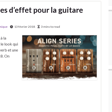
les d’effet pour la guitare
nique
13 février 2018
3 mins to read
à la
 le look qui
verb et une
18. On