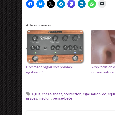
Articles similaires
Comment régler son préampli –
Amplification 
égaliseur ?
un son naturel 
aigus
,
cheat-sheet
,
correction
,
égalisation
,
eq
,
equa
graves
,
médium
,
pense-bête