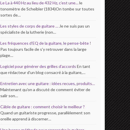
Le La à 440 Hz au lieu de 432 Hz, c’est une…
le
tonomètre de Scheibler (1834)On tombe sur toutes
sortes de…
Les styles de corps de guitare …
Je ne suis pas un
spécialiste de la lutherie (non…
Les fréquences d’EQ de la guitare, le pense-bête !
Pas toujours facile de s'y retrouver dans la large
plage…
Logiciel pour générer des grilles d’accords
En tant
que rédacteur d'un blog consacré à la guitare,…
Entretien avec une guitare : idées recues, produits…
Maintenant qu'on a discuté de comment éviter de
salir son…
Câble de guitare : comment choisir le meilleur ?
Quand un guitariste progresse, parallèlement son
oreille apprend à discerner…
Une bonne méthode pour apprendre la guitare