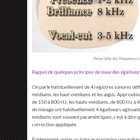
Pense-bête des fréquences d
Rappel de quelques principes de base des égaliseu
On parle habituellement de 4 registres sonores défin
médiums, les haut-médiums et les aigus. Approxima
de 150 à 800 Hz, les hauts-médiums, de 800 Hz à 4
de mixage ont habituellement 4 égaliseurs agissant
médiums sont souvent paramétriques, c’est à dire qu
correction appliquée.
Évidemment, mixer ou faire le mastering une guitare