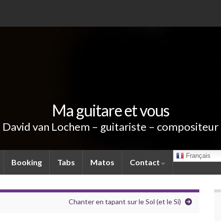
Ma guitare et vous
David van Lochem – guitariste – compositeur
Français
Booking
Tabs
Matos
Contact
Chanter en tapant sur le Sol (et le Si)