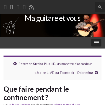
Togg
sear
Ma guitare et vous
Search for:
for
Togg
navig
Peterson Strobo Plus HD, un monstre d’accordeur
« Je » en LIVE sur Facebook – Debriefing
Que faire pendant le
confinement ?
De
David van Lochem
dans la catégorie
Guitare
,
matériel
,
web