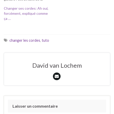
question du façonnage des
Changer ses cordes: Ah oui,
onglets. Deux notions
forcément, expliqué comme
importantes, à maîtriser,
ça …
surtout le changement de
cordes. Restent les
questions habituelles:
quand changer les cordes,
etc, avec les réponses à…
changer les cordes
,
tuto
David van Lochem
Laisser un commentaire