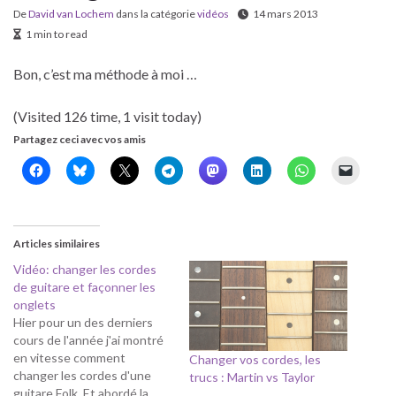
De
David van Lochem
dans la catégorie
vidéos
14 mars 2013
1 min to read
Bon, c’est ma méthode à moi …
(Visited 126 time, 1 visit today)
Partagez ceci avec vos amis
Articles similaires
Vidéo: changer les cordes
de guitare et façonner les
onglets
Hier pour un des derniers
cours de l'année j'ai montré
en vitesse comment
Changer vos cordes, les
changer les cordes d'une
trucs : Martin vs Taylor
guitare Folk. Et abordé la