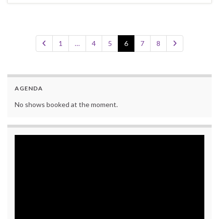
1
…
4
5
6
7
8
AGENDA
No shows booked at the moment.