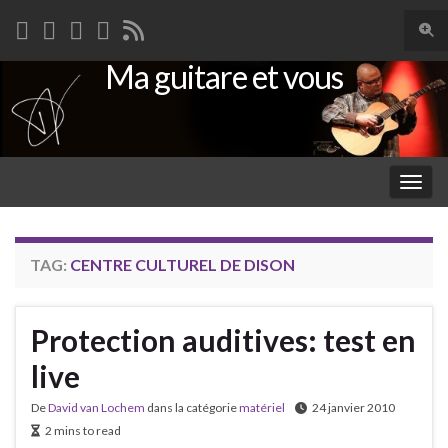
Togg
sear
Ma guitare et vous
Search for:
for
Togg
navig
TAG:
CENTRE CULTUREL DE DISON
Protection auditives: test en
live
De
David van Lochem
dans la catégorie
matériel
24 janvier 2010
2 mins to read