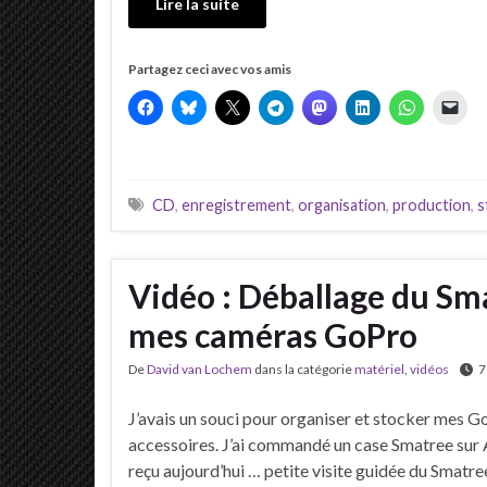
Lire la suite
Partagez ceci avec vos amis
CD
,
enregistrement
,
organisation
,
production
,
s
Vidéo : Déballage du S
mes caméras GoPro
De
David van Lochem
dans la catégorie
matériel
,
vidéos
7
J’avais un souci pour organiser et stocker mes G
accessoires. J’ai commandé un case Smatree sur A
reçu aujourd’hui … petite visite guidée du Smatr