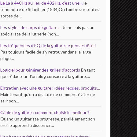
Le La à 440 Hz au lieu de 432 Hz, c’est une…
le
tonomètre de Scheibler (1834)On tombe sur toutes
sortes de…
Les styles de corps de guitare …
Je ne suis pas un
spécialiste de la lutherie (non…
Les fréquences d’EQ de la guitare, le pense-bête !
Pas toujours facile de s'y retrouver dans la large
plage…
Logiciel pour générer des grilles d’accords
En tant
que rédacteur d'un blog consacré à la guitare,…
Entretien avec une guitare : idées recues, produits…
Maintenant qu'on a discuté de comment éviter de
salir son…
Câble de guitare : comment choisir le meilleur ?
Quand un guitariste progresse, parallèlement son
oreille apprend à discerner…
Une bonne méthode pour apprendre la guitare