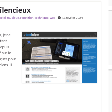
ilencieux
riel
,
musique
,
répétition
,
technique
,
web
11 février 2024
, je ne
rtant
depuis
 sur le
nçues pour
iens. Il