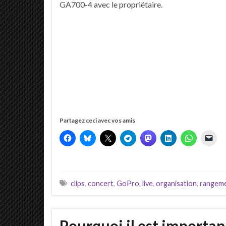
GA700-4 avec le propriétaire.
Partagez ceci avec vos amis
clips
,
concert
,
GoPro
,
live
,
organisation
,
rangem
Pourquoi il est importa