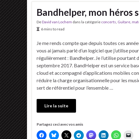
Bandhelper, mon héros s
De
David van Lochem
dans la catégorie
concerts
,
Guitare
,
maté
6 mins to read
Je me rends compte que depuis toutes ces années
vous ai jamais parlé d’un logiciel que j’utilise pou
régulièrement : Bandhelper. Je l’utilise pourtant 
septembre 2017. BandHelper est un service basé
cloud et accompagné d’applications mobiles co
réduire la charge organisationnelle pour les music
sert de référentiel pour l’ensemble …
Lire la suite
Partagez ceci avec vos amis