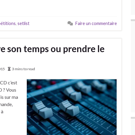
étitions
,
setlist
Faire un commentaire
re son temps ou prendre le
015
3 mins to read
 CD c’est
D ? Vous
is sur ma
emande,
 à