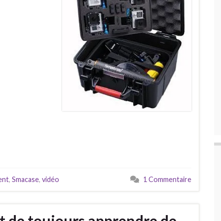
ent
,
Smacase
,
vidéo
1 Commentaire
nt de toujours apprendre de