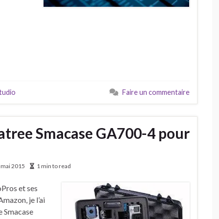
tudio
Faire un commentaire
matree Smacase GA700-4 pour
 mai 2015
1 min to read
oPros et ses
mazon, je l’ai
ee Smacase