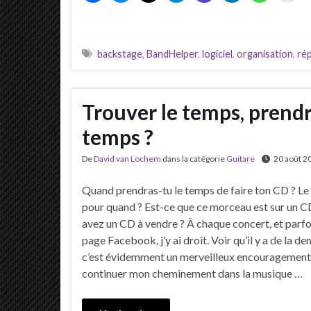
backstage
,
BandHelper
,
logiciel
,
organisation
,
rép
Trouver le temps, prend
temps ?
De
David van Lochem
dans la catégorie
Guitare
20 août 2
Quand prendras-tu le temps de faire ton CD ? Le
pour quand ? Est-ce que ce morceau est sur un C
avez un CD à vendre ? À chaque concert, et parfo
page Facebook, j’y ai droit. Voir qu’il y a de la d
c’est évidemment un merveilleux encouragement
continuer mon cheminement dans la musique …