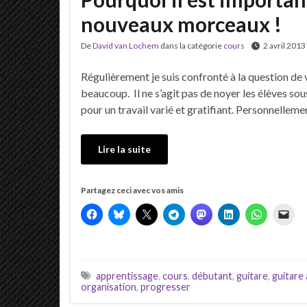
nouveaux morceaux !
De
David van Lochem
dans la catégorie
cours
2 avril 2013
Régulièrement je suis confronté à la question de 
beaucoup. Il ne s’agit pas de noyer les élèves so
pour un travail varié et gratifiant. Personnellem
Lire la suite
Partagez ceci avec vos amis
apprentissage
,
cours
,
débutant
,
guitare
,
guitare
organisation
,
progresser