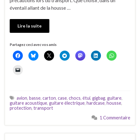
précautions lors du transport. Que choisir, dans un
éventail allant de la housse …
Lire la suite
Partagez ceci avec vos amis
avion
,
basse
,
carton
,
case
,
chocs
,
étui
,
gigbag
,
guitare
,
guitare acoustique
,
guitare électrique
,
hardcase
,
housse
,
protection
,
transport
1 Commentaire