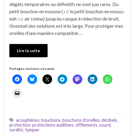
dégâts temporaires ou définitifs ne sont pas rares. Du
petit bouchon en mousse (♪♫ le petit bouchon en mouss-
euh ♪♫ air connu) jusqu’au casque à réduction de bruit,
l’éventail des solutions est très large. Pour protéger mes
oreilles d’une manière compatible …
Lire la suite
Partagez ceci avec vos amis
acouphènes
,
bouchons
,
bouchons d'oreilles
,
décibels
,
protection
,
protections auditives
,
sifflements
,
sourd
,
surdité
,
tympan