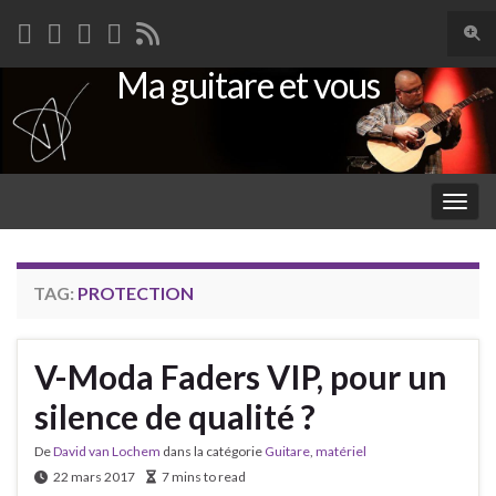
Togg
sear
Ma guitare et vous
Search for:
for
Togg
navig
TAG:
PROTECTION
V-Moda Faders VIP, pour un
silence de qualité ?
De
David van Lochem
dans la catégorie
Guitare
,
matériel
22 mars 2017
7 mins to read