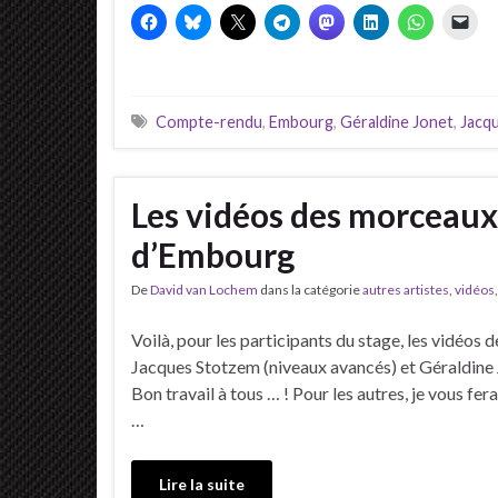
Compte-rendu
,
Embourg
,
Géraldine Jonet
,
Jacq
Les vidéos des morceaux
d’Embourg
De
David van Lochem
dans la catégorie
autres artistes
,
vidéos
Voilà, pour les participants du stage, les vidéo
Jacques Stotzem (niveaux avancés) et Géraldine 
Bon travail à tous … ! Pour les autres, je vous fe
…
Lire la suite