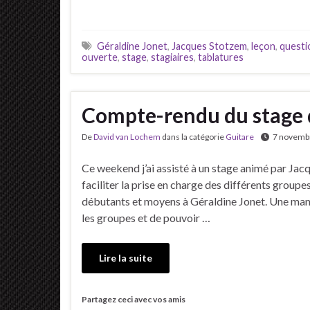
Géraldine Jonet
,
Jacques Stotzem
,
leçon
,
questi
ouverte
,
stage
,
stagiaires
,
tablatures
Compte-rendu du stage 
De
David van Lochem
dans la catégorie
Guitare
7 novemb
Ce weekend j’ai assisté à un stage animé par Ja
faciliter la prise en charge des différents group
débutants et moyens à Géraldine Jonet. Une mani
les groupes et de pouvoir …
Lire la suite
Partagez ceci avec vos amis