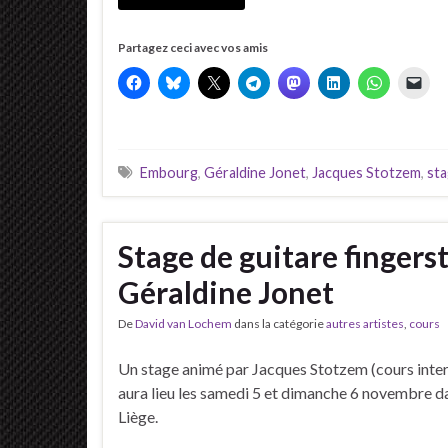
Partagez ceci avec vos amis
Embourg
,
Géraldine Jonet
,
Jacques Stotzem
,
st
Stage de guitare fingers
Géraldine Jonet
De
David van Lochem
dans la catégorie
autres artistes
,
cours
Un stage animé par Jacques Stotzem (cours inter
aura lieu les samedi 5 et dimanche 6 novembre d
Liège.