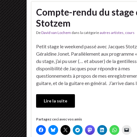
Compte-rendu du stage 
Stotzem
De
David van Lochem
dans la catégorie
autres artistes
,
cours
Petit stage le weekend passé avec Jacques Stot
Géraldine Jonet. Parallèlement aux programme « 
du stage, j’ai pu user (… et abuser) de la gentilless
disponibilité de Jacques pour répondre à mes
questionnements à propos de mes enregistremen
guitare, et de la guitare en général. J’arrive dans l
Lire la suite
Partagez ceci avec vos amis