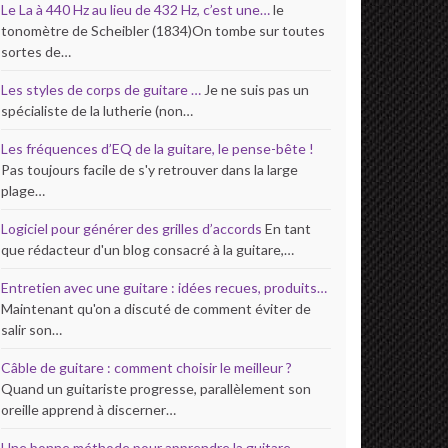
Le La à 440 Hz au lieu de 432 Hz, c’est une…
le
tonomètre de Scheibler (1834)On tombe sur toutes
sortes de…
Les styles de corps de guitare …
Je ne suis pas un
spécialiste de la lutherie (non…
Les fréquences d’EQ de la guitare, le pense-bête !
Pas toujours facile de s'y retrouver dans la large
plage…
Logiciel pour générer des grilles d’accords
En tant
que rédacteur d'un blog consacré à la guitare,…
Entretien avec une guitare : idées recues, produits…
Maintenant qu'on a discuté de comment éviter de
salir son…
Câble de guitare : comment choisir le meilleur ?
Quand un guitariste progresse, parallèlement son
oreille apprend à discerner…
Une bonne méthode pour apprendre la guitare