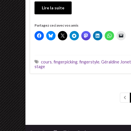
Lire la suite
Partagez ceci avec vos amis
cours
,
fingerpicking
,
fingerstyle
,
Géraldine Jonet
stage