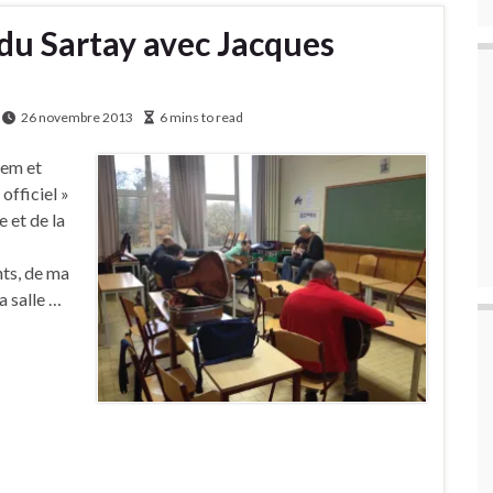
du Sartay avec Jacques
26 novembre 2013
6 mins to read
zem et
officiel »
e et de la
ts, de ma
a salle …