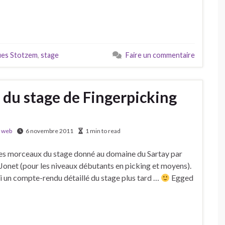
ues Stotzem
,
stage
Faire un commentaire
 du stage de Fingerpicking
,
web
6 novembre 2011
1 min to read
s des morceaux du stage donné au domaine du Sartay par
Jonet (pour les niveaux débutants en picking et moyens).
rai un compte-rendu détaillé du stage plus tard …
Egged