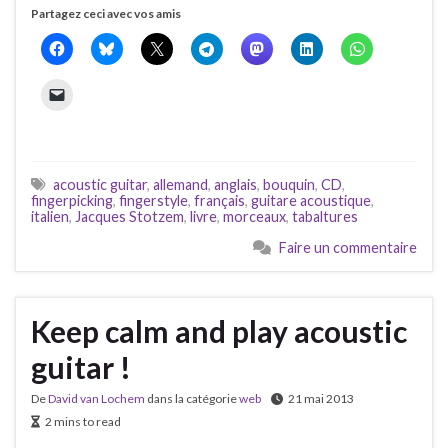
Partagez ceci avec vos amis
acoustic guitar
,
allemand
,
anglais
,
bouquin
,
CD
,
fingerpicking
,
fingerstyle
,
français
,
guitare acoustique
,
italien
,
Jacques Stotzem
,
livre
,
morceaux
,
tabaltures
Faire un commentaire
Keep calm and play acoustic
guitar !
De
David van Lochem
dans la catégorie
web
21 mai 2013
2 mins to read