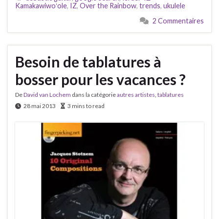
Kamakawiwoʻole
,
IZ
,
Over the Rainbow
,
trends
,
ukulele
2 Commentaires
Besoin de tablatures à
bosser pour les vacances ?
De
David van Lochem
dans la catégorie
autres artistes
,
tablatures
28 mai 2013
3 mins to read