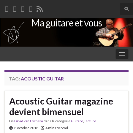
Togg
sear
Ma guitare et vous
Search for:
for
Togg
navig
TAG:
ACOUSTIC GUITAR
Acoustic Guitar magazine
devient bimensuel
De
David van Lochem
dans la catégorie
Guitare
,
lecture
8 octobre 2018
4 mins to read