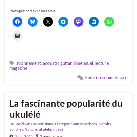
Partagez ceci avec vos amis
abonnement
,
acoustic guitar
,
bimensuel
,
lecture
,
magazine
Faire un commentaire
La fascinante popularité du
ukulélé
De
David van Lochem
dans la catégorie
autres artistes
,
extraits
sonores
,
Guitare
,
ukulele
,
vidéos
3 juin 2015
3 mins to read