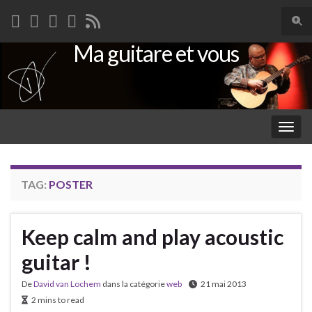
Togg
sear
Ma guitare et vous
Search for:
for
Togg
navig
TAG:
POSTER
Keep calm and play acoustic
guitar !
De
David van Lochem
dans la catégorie
web
21 mai 2013
2 mins to read