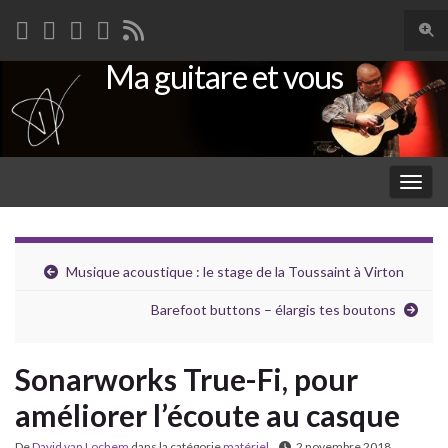
Togg
sear
Ma guitare et vous
Search for:
for
Togg
navig
Musique acoustique : le stage de la Toussaint à Virton
Barefoot buttons – élargis tes boutons
Sonarworks True-Fi, pour
améliorer l’écoute au casque
De
David van Lochem
dans la catégorie
matériel
2 novembre 2018