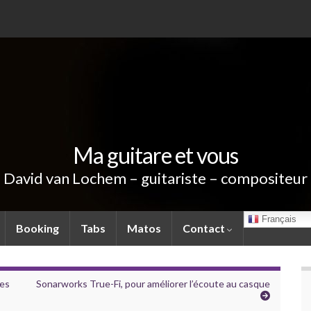
Ma guitare et vous
David van Lochem – guitariste – compositeur
Français
Booking
Tabs
Matos
Contact
res
Sonarworks True-Fi, pour améliorer l’écoute au casque