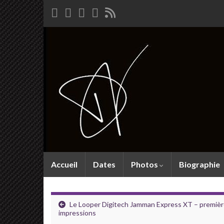
Accueil
Dates
Photos
Biographie
Le Looper Digitech Jamman Express XT – premiè
impressions