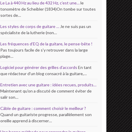
Le La à 440 Hz au lieu de 432 Hz, c’est une…
le
tonomètre de Scheibler (1834)On tombe sur toutes
sortes de…
Les styles de corps de guitare …
Je ne suis pas un
spécialiste de la lutherie (non…
Les fréquences d’EQ de la guitare, le pense-bête !
Pas toujours facile de s'y retrouver dans la large
plage…
Logiciel pour générer des grilles d’accords
En tant
que rédacteur d'un blog consacré à la guitare,…
Entretien avec une guitare : idées recues, produits…
Maintenant qu'on a discuté de comment éviter de
salir son…
Câble de guitare : comment choisir le meilleur ?
Quand un guitariste progresse, parallèlement son
oreille apprend à discerner…
Une bonne méthode pour apprendre la guitare