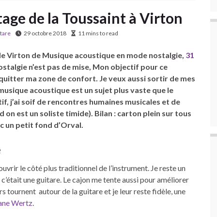
tage de la Toussaint à Virton
tare
29 octobre 2018
11 mins to read
ge de Virton de Musique acoustique en mode nostalgie,
31
ostalgie n’est pas de mise, Mon objectif pour ce
quitter ma zone de confort. Je veux aussi sortir de mes
 musique acoustique est un sujet plus vaste que le
tif, j’ai soif de rencontres humaines musicales et de
 on est un soliste timide). Bilan : carton plein sur tous
ec un petit fond d’Orval.
e
ouvrir le côté plus traditionnel de l’instrument. Je reste un
c’était une guitare. Le cajon me tente aussi pour améliorer
ournent autour de la guitare et je leur reste fidèle, une
ane Wertz
.