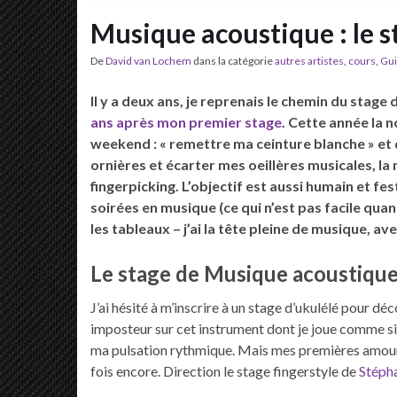
Musique acoustique : le s
De
David van Lochem
dans la catégorie
autres artistes
,
cours
,
Gui
Il y a deux ans, je reprenais le chemin du sta
ans après mon premier stage
. Cette année la n
weekend : « remettre ma ceinture blanche » et 
ornières et écarter mes oeillères musicales, la
fingerpicking. L’objectif est aussi humain et fes
soirées en musique (ce qui n’est pas facile quand
les tableaux – j’ai la tête pleine de musique, av
Le stage de Musique acoustiqu
J’ai hésité à m’inscrire à un stage d’ukulélé pour déc
imposteur sur cet instrument dont je joue comme si 
ma pulsation rythmique. Mais mes premières amours t
fois encore. Direction le stage fingerstyle de
Stéph