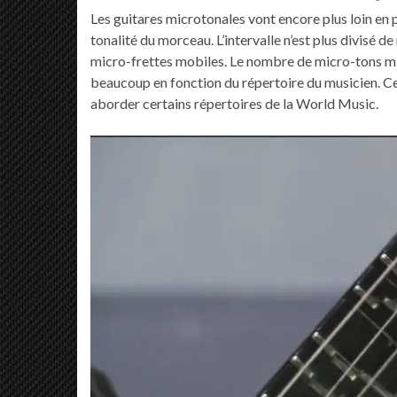
Les guitares microtonales vont encore plus loin en p
tonalité du morceau. L’intervalle n’est plus divisé
micro-frettes mobiles. Le nombre de micro-tons mis
beaucoup en fonction du répertoire du musicien. Ce
aborder certains répertoires de la World Music.