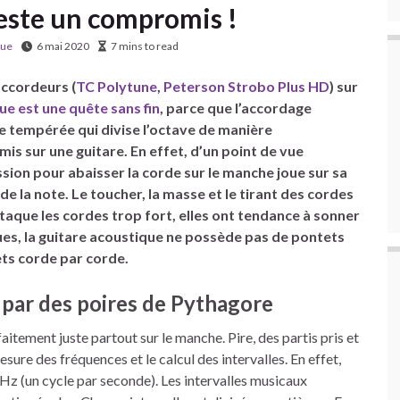
reste un compromis !
que
6 mai 2020
7 mins to read
accordeurs (
TC Polytune
,
Peterson Strobo Plus HD
) sur
ue est une quête sans fin
, parce que l’accordage
e tempérée qui divise l’octave de manière
 sur une guitare. En effet, d’un point de vue
sion pour abaisser la corde sur le manche joue sur sa
de la note. Le toucher, la masse et le tirant des cordes
taque les cordes trop fort, elles ont tendance à sonner
ues, la guitare acoustique ne possède pas de pontets
ts corde par corde.
par des poires de Pythagore
faitement juste partout sur le manche. Pire, des partis pris et
re des fréquences et le calcul des intervalles. En effet,
 Hz (un cycle par seconde). Les intervalles musicaux