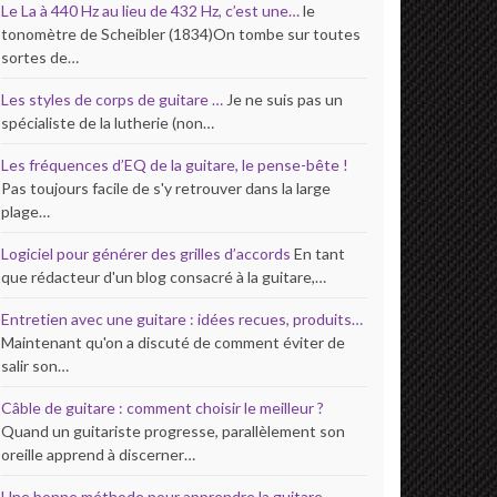
Le La à 440 Hz au lieu de 432 Hz, c’est une…
le
tonomètre de Scheibler (1834)On tombe sur toutes
sortes de…
Les styles de corps de guitare …
Je ne suis pas un
spécialiste de la lutherie (non…
Les fréquences d’EQ de la guitare, le pense-bête !
Pas toujours facile de s'y retrouver dans la large
plage…
Logiciel pour générer des grilles d’accords
En tant
que rédacteur d'un blog consacré à la guitare,…
Entretien avec une guitare : idées recues, produits…
Maintenant qu'on a discuté de comment éviter de
salir son…
Câble de guitare : comment choisir le meilleur ?
Quand un guitariste progresse, parallèlement son
oreille apprend à discerner…
Une bonne méthode pour apprendre la guitare