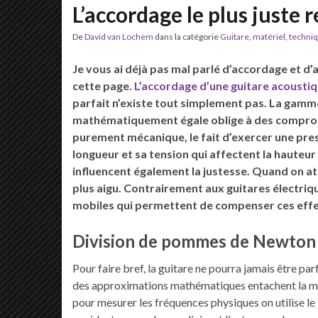
L’accordage le plus juste 
De
David van Lochem
dans la catégorie
Guitare
,
matériel
,
techni
Je vous ai déjà pas mal parlé d’accordage et d’
cette page.
L’accordage d’une guitare acoustiq
parfait n’existe tout simplement pas. La gamm
mathématiquement égale oblige à des compromis
purement mécanique, le fait d’exercer une pres
longueur et sa tension qui affectent la hauteur 
influencent également la justesse. Quand on at
plus aigu. Contrairement aux guitares électriq
mobiles qui permettent de compenser ces effe
Division de pommes de Newton 
Pour faire bref, la guitare ne pourra jamais être par
des approximations mathématiques entachent la mesu
pour mesurer les fréquences physiques on utilise le