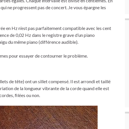
ties égales. Chaque intervalle est divisé en centièmes. En
e qui ne progressent pas de concert. Je vous épargne les
surée en Hz n’est pas parfaitement compatible avec les cent
rence de 0,02 Hz dans le registre grave d’un piano
 aigu du même piano (différence audible).
tèmes pour essayer de contourner le problème.
ets de tête) ont un sillet compensé. Il est arrondi et taillé
iation de la longueur vibrante de la corde quand elle est
ordes, filées ou non.