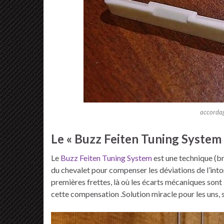
accordag
Le « Buzz Feiten Tuning System
Le
Buzz Feiten Tuning System
est une technique (br
du chevalet pour compenser les déviations de l’intona
premières frettes, là où les écarts mécaniques sont
cette compensation .Solution miracle pour les uns, s