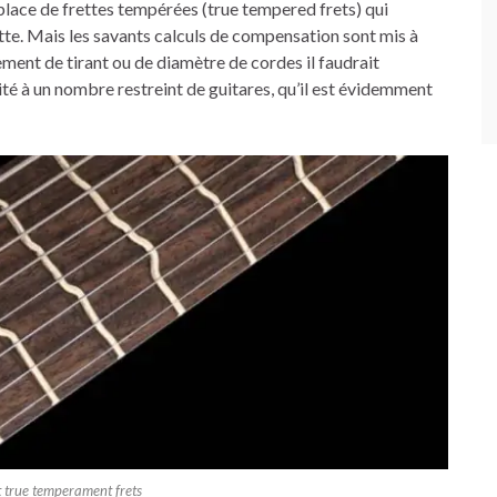
place de frettes tempérées (true tempered frets) qui
tte. Mais les savants calculs de compensation sont mis à
ment de tirant ou de diamètre de cordes il faudrait
té à un nombre restreint de guitares, qu’il est évidemment
 true temperament frets