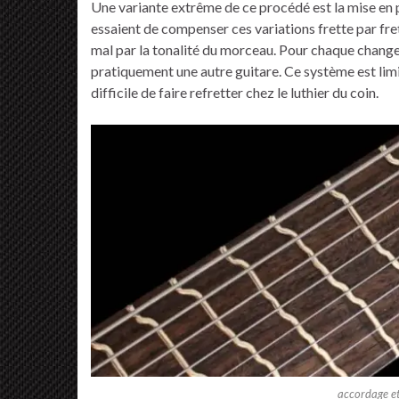
Une variante extrême de ce procédé est la mise en 
essaient de compenser ces variations frette par fre
mal par la tonalité du morceau. Pour chaque change
pratiquement une autre guitare. Ce système est limi
difficile de faire refretter chez le luthier du coin.
accordage et