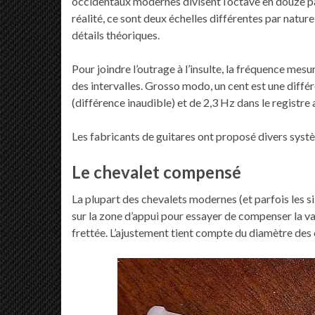
occidentaux modernes divisent l’octave en douze par
réalité, ce sont deux échelles différentes par natur
détails théoriques.
Pour joindre l’outrage à l’insulte, la fréquence me
des intervalles. Grosso modo, un cent est une diffé
(différence inaudible) et de 2,3 Hz dans le registre
Les fabricants de guitares ont proposé divers sys
Le chevalet compensé
La plupart des chevalets modernes (et parfois les sill
sur la zone d’appui pour essayer de compenser la var
frettée. L’ajustement tient compte du diamètre des c