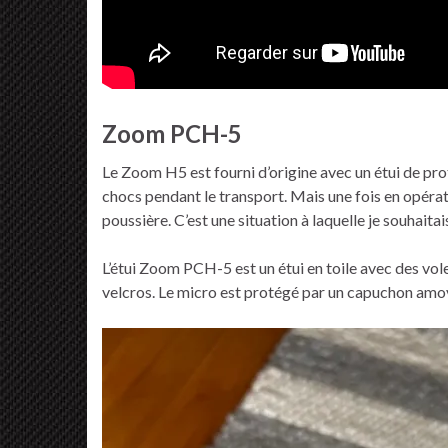
Zoom PCH-5
Le Zoom H5 est fourni d’origine avec un étui de prot
chocs pendant le transport. Mais une fois en opération 
poussière. C’est une situation à laquelle je souhaita
L’étui Zoom PCH-5 est un étui en toile avec des vole
velcros. Le micro est protégé par un capuchon amo