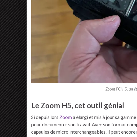
Zoom PCH-5, un ét
Le Zoom H5, cet outil génial
Si depuis lors
Zoom
a élargi et mis à jour sa gamme
pour documenter son travail. Avec son format compac
capsules de micro interchangeables, il peut encore re