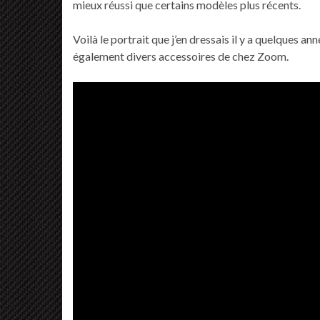
mieux réussi que certains modèles plus récents.
Voilà le portrait que j’en dressais il y a quelques ann
également divers accessoires de chez Zoom.