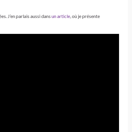
ées. J’en parlais aussi dans
un article
, où je présente