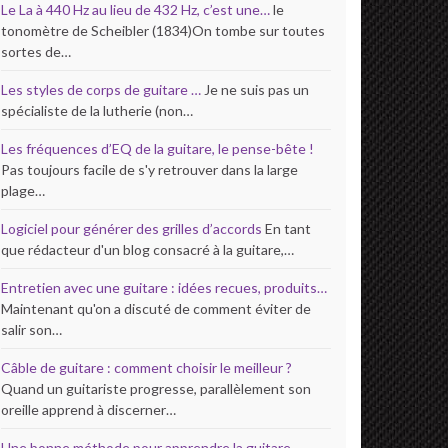
Le La à 440 Hz au lieu de 432 Hz, c’est une…
le
tonomètre de Scheibler (1834)On tombe sur toutes
sortes de…
Les styles de corps de guitare …
Je ne suis pas un
spécialiste de la lutherie (non…
Les fréquences d’EQ de la guitare, le pense-bête !
Pas toujours facile de s'y retrouver dans la large
plage…
Logiciel pour générer des grilles d’accords
En tant
que rédacteur d'un blog consacré à la guitare,…
Entretien avec une guitare : idées recues, produits…
Maintenant qu'on a discuté de comment éviter de
salir son…
Câble de guitare : comment choisir le meilleur ?
Quand un guitariste progresse, parallèlement son
oreille apprend à discerner…
Une bonne méthode pour apprendre la guitare