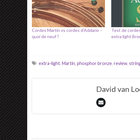
Cordes Martin vs cordes d’Addario –
Test de corde
quoi de neuf ?
extra light Br
extra-light
,
Martin
,
phosphor bronze
,
review
,
strin
David van L