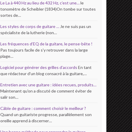
Le La à 440 Hz au lieu de 432 Hz, c’est une…
le
tonomètre de Scheibler (1834)On tombe sur toutes
sortes de…
Les styles de corps de guitare …
Je ne suis pas un
spécialiste de la lutherie (non…
Les fréquences d’EQ de la guitare, le pense-bête !
Pas toujours facile de s'y retrouver dans la large
plage…
Logiciel pour générer des grilles d’accords
En tant
que rédacteur d'un blog consacré à la guitare,…
Entretien avec une guitare : idées recues, produits…
Maintenant qu'on a discuté de comment éviter de
salir son…
Câble de guitare : comment choisir le meilleur ?
Quand un guitariste progresse, parallèlement son
oreille apprend à discerner…
Une bonne méthode pour apprendre la guitare