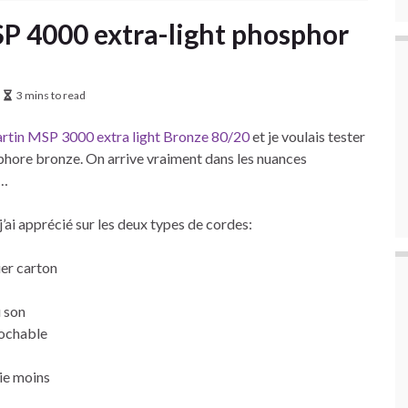
SP 4000 extra-light phosphor
3 mins to read
rtin MSP 3000 extra light Bronze 80/20
et je voulais tester
phore bronze. On arrive vraiment dans les nuances
 …
j’ai apprécié sur les deux types de cordes:
er carton
 son
rochable
ie moins