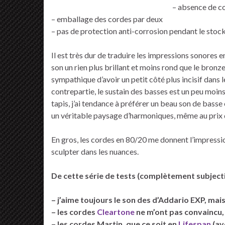
– absence de c
– emballage des cordes par deux
– pas de protection anti-corrosion pendant le stoc
Il est très dur de traduire les impressions sonores
son un rien plus brillant et moins rond que le bronz
sympathique d’avoir un petit côté plus incisif dans 
contrepartie, le sustain des basses est un peu moin
tapis, j’ai tendance à préférer un beau son de bas
un véritable paysage d’harmoniques, même au prix d
En gros, les cordes en 80/20 me donnent l’impressio
sculpter dans les nuances.
De cette série de tests (complètement subjectif
– j’aime toujours le son des d’Addario EXP, mais
– les cordes
Cleartone
ne m’ont pas convaincu, 
– les cordes Martin, que ce soit en
Lifespan
(av