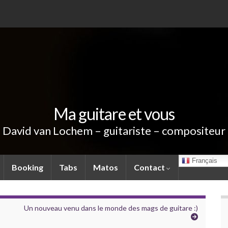
Ma guitare et vous
David van Lochem – guitariste – compositeur
Français
Booking
Tabs
Matos
Contact
Un nouveau venu dans le monde des mags de guitare :)