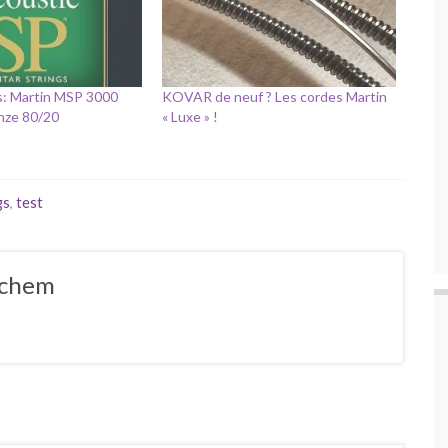
s: Martin MSP 3000
KOVAR de neuf ? Les cordes Martin
onze 80/20
« Luxe » !
gs
,
test
ochem