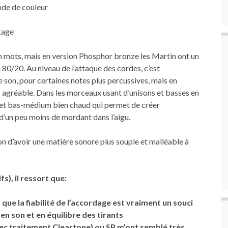
ode de couleur
kage
 en mots, mais en version Phosphor bronze les Martin ont un
e 80/20. Au niveau de l’attaque des cordes, c’est
le son, pour certaines notes plus percussives, mais en
s agréable. Dans les morceaux usant d’unisons et basses en
se et bas-médium bien chaud qui permet de créer
’un peu moins de mordant dans l’aigu.
n d’avoir une matière sonore plus souple et malléable à
s), il ressort que:
 que la fiabilité de l’accordage est vraiment un souci
en son et en équilibre des tirants
ec traitement Cleartone) ou SP m’ont semblé très