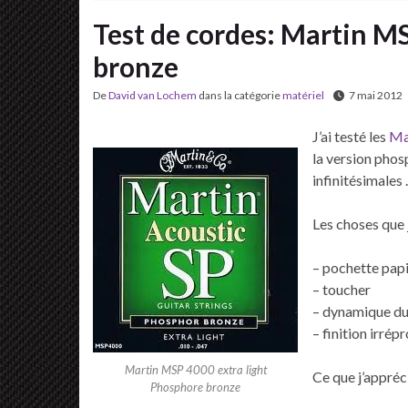
Test de cordes: Martin M
bronze
De
David van Lochem
dans la catégorie
matériel
7 mai 2012
J’ai testé les
Ma
la version phos
infinitésimales
Les choses que 
– pochette papi
– toucher
– dynamique du
– finition irrép
Martin MSP 4000 extra light
Ce que j’appréc
Phosphore bronze