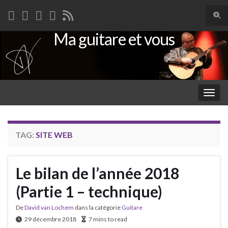
Togg
sear
Ma guitare et vous
Search for:
for
Togg
navig
TAG:
SITE WEB
Le bilan de l’année 2018
(Partie 1 – technique)
De
David van Lochem
dans la catégorie
Guitare
29 décembre 2018
7 mins to read