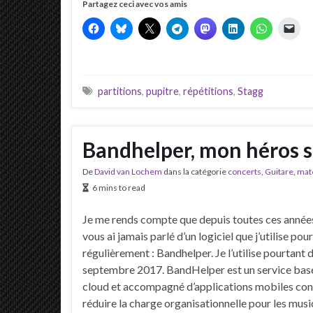
Partagez ceci avec vos amis
partitions
,
pupitre
,
répétitions
,
Stagg
Bandhelper, mon héros s
De
David van Lochem
dans la catégorie
concerts
,
Guitare
,
maté
6 mins to read
Je me rends compte que depuis toutes ces années
vous ai jamais parlé d’un logiciel que j’utilise pou
régulièrement : Bandhelper. Je l’utilise pourtant 
septembre 2017. BandHelper est un service basé
cloud et accompagné d’applications mobiles co
réduire la charge organisationnelle pour les music