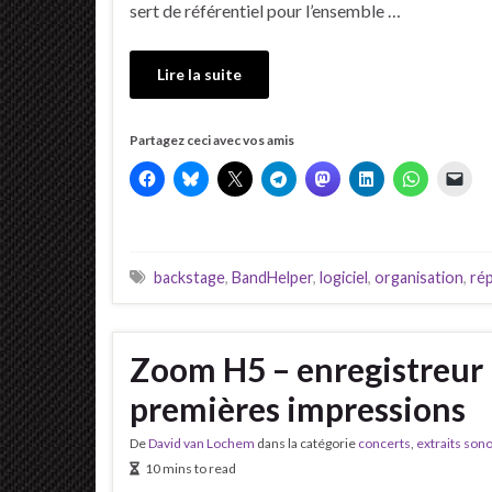
sert de référentiel pour l’ensemble …
Lire la suite
Partagez ceci avec vos amis
backstage
,
BandHelper
,
logiciel
,
organisation
,
rép
Zoom H5 – enregistreur
premières impressions
De
David van Lochem
dans la catégorie
concerts
,
extraits son
10 mins to read