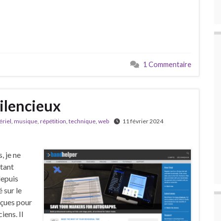
1 Commentaire
ilencieux
riel
,
musique
,
répétition
,
technique
,
web
11 février 2024
, je ne
rtant
depuis
 sur le
nçues pour
iens. Il