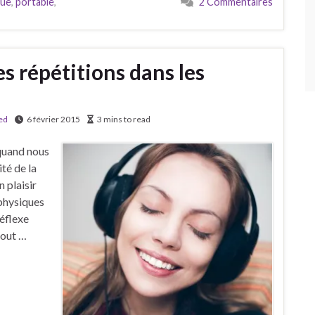
que
,
portable
,
2 Commentaires
s répétitions dans les
ed
6 février 2015
3 mins to read
, quand nous
té de la
n plaisir
 physiques
réflexe
fout …