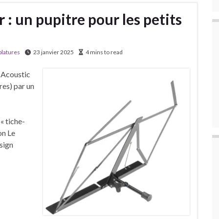
: un pupitre pour les petits
blatures
23 janvier 2025
4 mins to read
 Acoustic
res) par un
« tiche-
on Le
sign