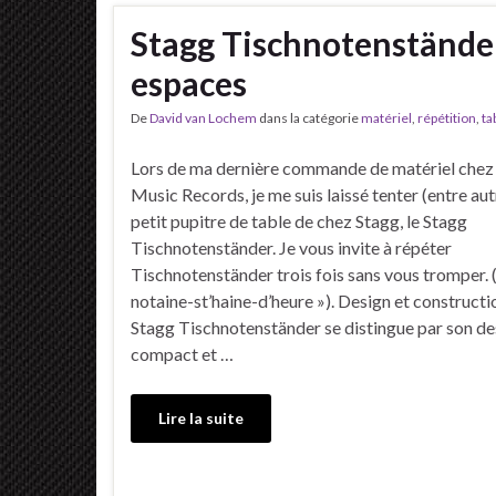
Stagg Tischnotenständer 
espaces
De
David van Lochem
dans la catégorie
matériel
,
répétition
,
ta
Lors de ma dernière commande de matériel chez
Music Records, je me suis laissé tenter (entre aut
petit pupitre de table de chez Stagg, le Stagg
Tischnotenständer. Je vous invite à répéter
Tischnotenständer trois fois sans vous tromper. (
notaine-st’haine-d’heure »). Design et constructi
Stagg Tischnotenständer se distingue par son de
compact et …
Lire la suite