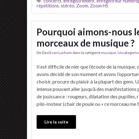
concerts
,
enregistrement
,
enregistreur numéri
répétitions
,
stéréo
,
Zoom
,
Zoom H5
Pourquoi aimons-nous le
morceaux de musique ?
De
David van Lochem
dans la catégorie
musique
,
Uncategoriz
Il est difficile de nier que l’écoute de la musique
avons décidé de son moment et avons l’opportuni
choisir, procure du plaisir à la plupart des gens. U
intense pouvant aller jusqu’à des manifestations
de jouissance : rougeurs, dilatation des pupilles, 
pilo-moteur (chair de poule ou « ce morceau me 
Lire la suite