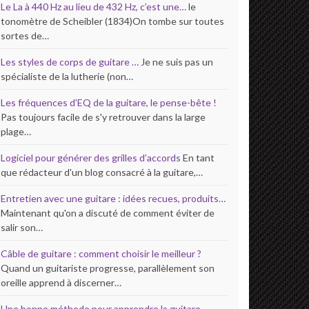
Le La à 440 Hz au lieu de 432 Hz, c’est une…
le
tonomètre de Scheibler (1834)On tombe sur toutes
sortes de…
Les styles de corps de guitare …
Je ne suis pas un
spécialiste de la lutherie (non…
Les fréquences d’EQ de la guitare, le pense-bête !
Pas toujours facile de s'y retrouver dans la large
plage…
Logiciel pour générer des grilles d’accords
En tant
que rédacteur d'un blog consacré à la guitare,…
Entretien avec une guitare : idées recues, produits…
Maintenant qu'on a discuté de comment éviter de
salir son…
Câble de guitare : comment choisir le meilleur ?
Quand un guitariste progresse, parallèlement son
oreille apprend à discerner…
Une bonne méthode pour apprendre la guitare