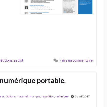
étitions
,
setlist
Faire un commentaire
 numérique portable,
ores
,
Guitare
,
matériel
,
musique
,
répétition
,
technique
3 avril 2017