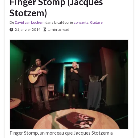
Finger Stomp (Jacques
Stotzem)
De
David van Lochem
dans la catégorie
concerts
,
Guitare
21 janvier 2014
1 min to read
Finger Stomp, un morceau que Jacques Stotzem a