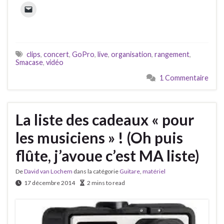
clips
,
concert
,
GoPro
,
live
,
organisation
,
rangement
,
Smacase
,
vidéo
1 Commentaire
La liste des cadeaux « pour
les musiciens » ! (Oh puis
flûte, j’avoue c’est MA liste)
De
David van Lochem
dans la catégorie
Guitare
,
matériel
17 décembre 2014
2 mins to read