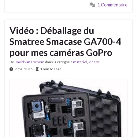
1 Commentaire
Vidéo : Déballage du
Smatree Smacase GA700-4
pour mes caméras GoPro
De
David van Lochem
dans la catégorie
matériel
,
vidéos
7 mai 2015
1 min to read