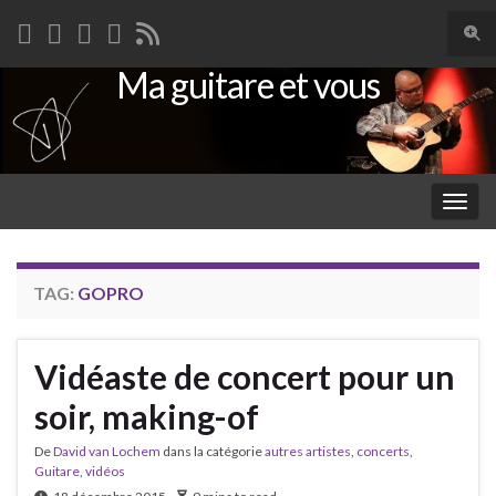
Togg
sear
Ma guitare et vous
Search for:
for
Togg
navig
TAG:
GOPRO
Vidéaste de concert pour un
soir, making-of
De
David van Lochem
dans la catégorie
autres artistes
,
concerts
,
Guitare
,
vidéos