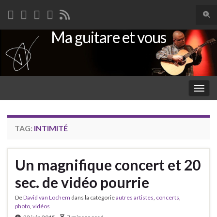
Togg
sear
Ma guitare et vous
Search for:
for
Togg
navig
TAG:
INTIMITÉ
Un magnifique concert et 20
sec. de vidéo pourrie
De
David van Lochem
dans la catégorie
autres artistes
,
concerts
,
photo
,
vidéos