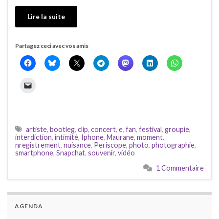
Lire la suite
Partagez ceci avec vos amis
artiste
,
bootleg
,
clip
,
concert
,
e
,
fan
,
festival
,
groupie
,
interdiction
,
intimité
,
Iphone
,
Maurane
,
moment
,
nregistrement
,
nuisance
,
Periscope
,
photo
,
photographie
,
smartphone
,
Snapchat
,
souvenir
,
vidéo
1 Commentaire
AGENDA