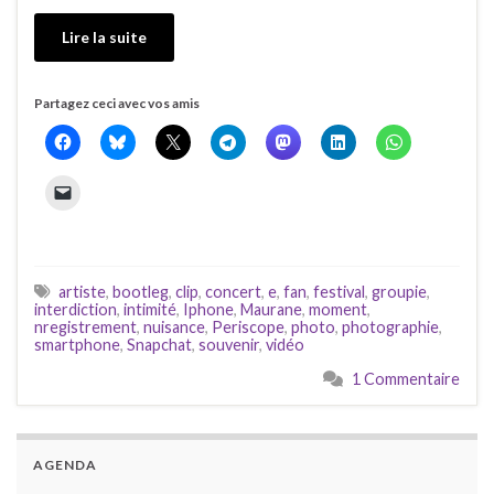
Lire la suite
Partagez ceci avec vos amis
artiste
,
bootleg
,
clip
,
concert
,
e
,
fan
,
festival
,
groupie
,
interdiction
,
intimité
,
Iphone
,
Maurane
,
moment
,
nregistrement
,
nuisance
,
Periscope
,
photo
,
photographie
,
smartphone
,
Snapchat
,
souvenir
,
vidéo
1 Commentaire
AGENDA