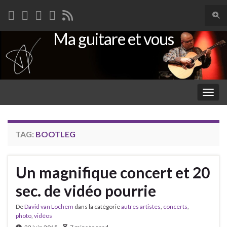
Togg
sear
Ma guitare et vous
Search for:
for
Togg
navig
TAG:
BOOTLEG
Un magnifique concert et 20
sec. de vidéo pourrie
De
David van Lochem
dans la catégorie
autres artistes
,
concerts
,
photo
,
vidéos