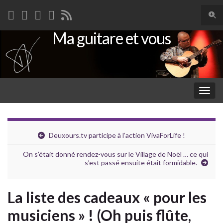
Togg
sear
Ma guitare et vous
Search for:
for
Togg
navig
Deuxours.tv participe à l’action VivaForLife !
On s’était donné rendez-vous sur le Village de Noël … ce qui
s’est passé ensuite était formidable.
La liste des cadeaux « pour les
musiciens » ! (Oh puis flûte,