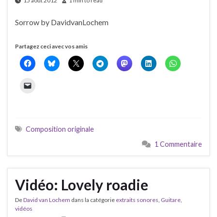
15 août 2012
1 min to read
Sorrow by DavidvanLochem
Partagez ceci avec vos amis
Composition originale
1 Commentaire
Vidéo: Lovely roadie
De
David van Lochem
dans la catégorie
extraits sonores
,
Guitare
,
vidéos