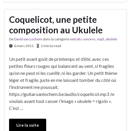
Coquelicot, une petite
composition au Ukulele
De
David van Lochem
dans la catégorie
extraits sonores
,
mp3
,
ukulele
6 mars 2011
1 min to read
Un petit avant goût de printemps et d’été, avec ces
petites fleurs rouges qui balancent au vent, si fragiles
qu’on ne peut ni les cueillir, ni les garder. Un petit thème
léger et fragile, juste en me laissant tomber du côté où
l’instrument me poussait.
https://guitar.vanlochem.be/audio/coquelicot.mp3 Je
voulais avant tout casser l’image « ukulele = rigolo ».
C’est …
Lire la suite