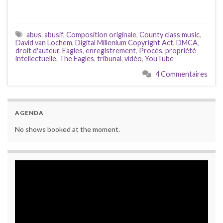
abus
,
abusif
,
Composition originale
,
County class music
,
David van Lochem
,
Digital Millenium Copyright Act
,
DMCA
,
droit d'auteur
,
Eagles
,
enregistrement
,
Procès
,
propriété
intellectuelle
,
The Eagles
,
tribunal
,
vidéo
,
YouTube
4 Commentaires
AGENDA
No shows booked at the moment.