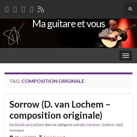
Togg
sear
Ma guitare et vous
Search for:
for
Togg
navig
TAG:
COMPOSITION ORIGINALE
Sorrow (D. van Lochem –
composition originale)
De
David van Lochem
dans la catégorie
extraits sonores
,
Guitare
,
mp3
,
musique