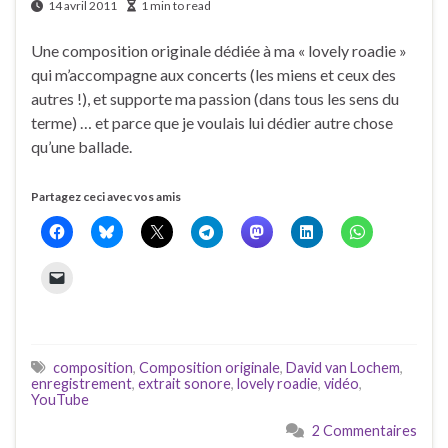
14 avril 2011
1 min to read
Une composition originale dédiée à ma « lovely roadie »
qui m’accompagne aux concerts (les miens et ceux des
autres !), et supporte ma passion (dans tous les sens du
terme) … et parce que je voulais lui dédier autre chose
qu’une ballade.
Partagez ceci avec vos amis
composition
,
Composition originale
,
David van Lochem
,
enregistrement
,
extrait sonore
,
lovely roadie
,
vidéo
,
YouTube
2 Commentaires