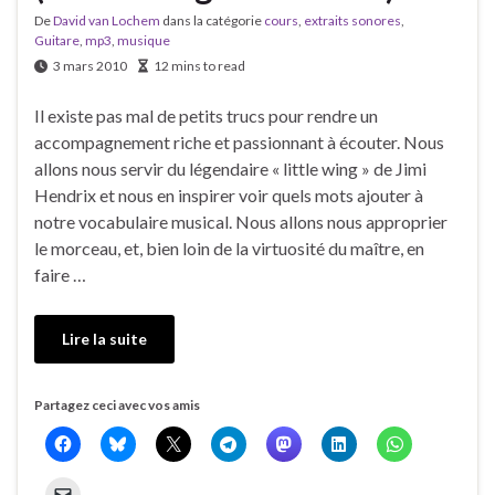
De
David van Lochem
dans la catégorie
cours
,
extraits sonores
,
Guitare
,
mp3
,
musique
3 mars 2010
12 mins to read
Il existe pas mal de petits trucs pour rendre un
accompagnement riche et passionnant à écouter. Nous
allons nous servir du légendaire « little wing » de Jimi
Hendrix et nous en inspirer voir quels mots ajouter à
notre vocabulaire musical. Nous allons nous approprier
le morceau, et, bien loin de la virtuosité du maître, en
faire …
Lire la suite
Partagez ceci avec vos amis