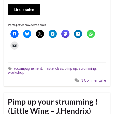
Lire la suite
Partagez ceci avec vos amis
accompagnement
,
masterclass
,
pimp up
,
strumming
,
workshop
1 Commentaire
Pimp up your strumming !
(Little Wing – J.Hendrix)