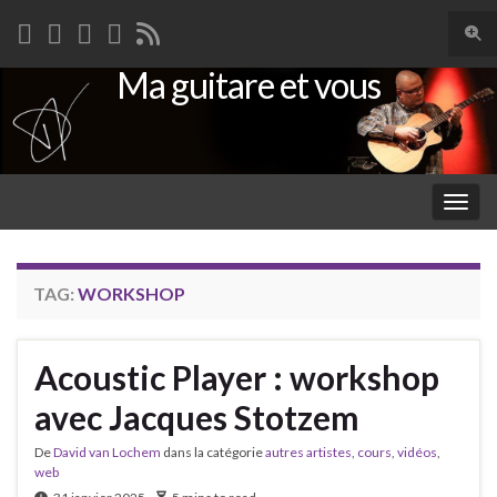
Togg
sear
Ma guitare et vous
Search for:
for
Togg
navig
TAG:
WORKSHOP
Acoustic Player : workshop
avec Jacques Stotzem
De
David van Lochem
dans la catégorie
autres artistes
,
cours
,
vidéos
,
web