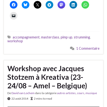
accompagnement
,
masterclass
,
pimp up
,
strumming
,
workshop
1 Commentaire
Workshop avec Jacques
Stotzem à Kreativa (23-
24/08 – Amel – Belgique)
De
David van Lochem
dans la catégorie
autres artistes
,
cours
,
musique
22 août 2014
2 mins to read