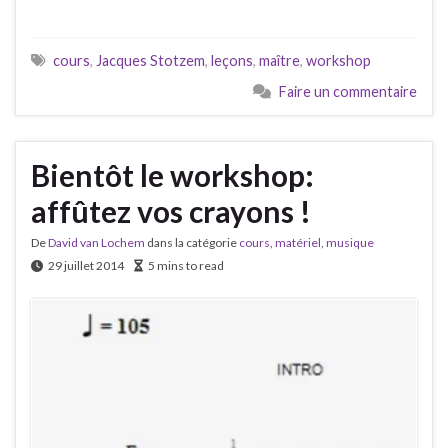
cours
,
Jacques Stotzem
,
leçons
,
maître
,
workshop
Faire un commentaire
Bientôt le workshop:
affûtez vos crayons !
De
David van Lochem
dans la catégorie
cours
,
matériel
,
musique
29 juillet 2014
5 mins to read