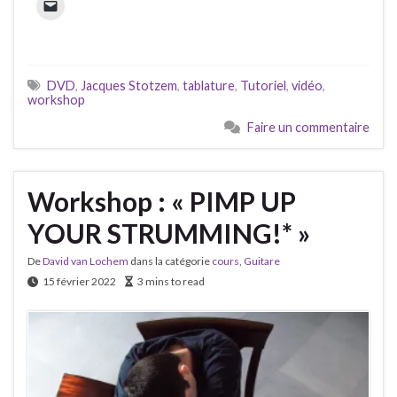
DVD
,
Jacques Stotzem
,
tablature
,
Tutoriel
,
vidéo
,
workshop
Faire un commentaire
Workshop : « PIMP UP
YOUR STRUMMING!* »
De
David van Lochem
dans la catégorie
cours
,
Guitare
15 février 2022
3 mins to read