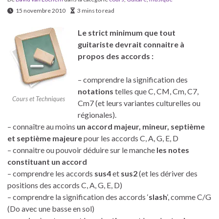
15 novembre 2010
3 mins to read
Le strict minimum que tout
guitariste devrait connaitre à
propos des accords :
– comprendre la signification des
notations
telles que C, CM, Cm, C7,
Cours et Techniques
Cm7 (et leurs variantes culturelles ou
régionales).
– connaître au moins
un accord majeur, mineur, septième
et septième majeure
pour les accords C, A, G, E, D
– connaitre ou pouvoir déduire sur le manche
les notes
constituant un accord
– comprendre les accords
sus4
et
sus2
(et les dériver des
positions des accords C, A, G, E, D)
– comprendre la signification des accords ‘
slash
‘, comme C/G
(Do avec une basse en sol)