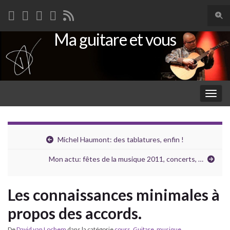
Togg
sear
Ma guitare et vous
Search for:
for
Togg
navig
Michel Haumont: des tablatures, enfin !
Mon actu: fêtes de la musique 2011, concerts, …
Les connaissances minimales à
propos des accords.
De
David van Lochem
dans la catégorie
cours
,
Guitare
,
musique