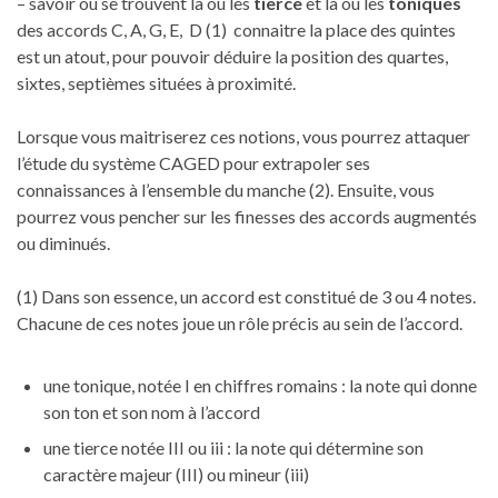
– savoir où se trouvent la ou les
tierce
et la ou les
toniques
des accords C, A, G, E, D (1) connaitre la place des quintes
est un atout, pour pouvoir déduire la position des quartes,
sixtes, septièmes situées à proximité.
Lorsque vous maitriserez ces notions, vous pourrez attaquer
l’étude du système CAGED pour extrapoler ses
connaissances à l’ensemble du manche (2). Ensuite, vous
pourrez vous pencher sur les finesses des accords augmentés
ou diminués.
(1) Dans son essence, un accord est constitué de 3 ou 4 notes.
Chacune de ces notes joue un rôle précis au sein de l’accord.
une tonique, notée I en chiffres romains : la note qui donne
son ton et son nom à l’accord
une tierce notée III ou iii : la note qui détermine son
caractère majeur (III) ou mineur (iii)