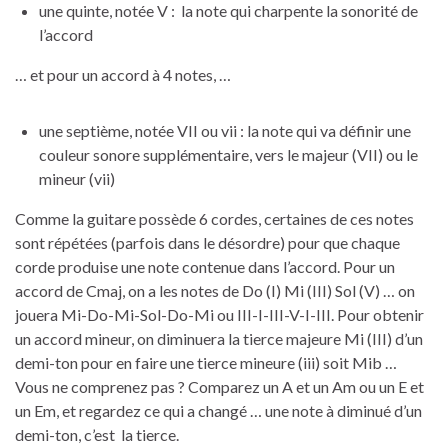
une quinte, notée V : la note qui charpente la sonorité de
l’accord
… et pour un accord à 4 notes, …
une septième, notée VII ou vii : la note qui va définir une
couleur sonore supplémentaire, vers le majeur (VII) ou le
mineur (vii)
Comme la guitare possède 6 cordes, certaines de ces notes
sont répétées (parfois dans le désordre) pour que chaque
corde produise une note contenue dans l’accord. Pour un
accord de Cmaj, on a les notes de Do (I) Mi (III) Sol (V) … on
jouera Mi-Do-Mi-Sol-Do-Mi ou III-I-III-V-I-III. Pour obtenir
un accord mineur, on diminuera la tierce majeure Mi (III) d’un
demi-ton pour en faire une tierce mineure (iii) soit Mib …
Vous ne comprenez pas ? Comparez un A et un Am ou un E et
un Em, et regardez ce qui a changé … une note à diminué d’un
demi-ton, c’est la tierce.