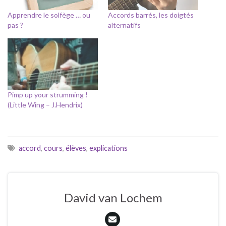
Apprendre le solfège … ou
Accords barrés, les doigtés
pas ?
alternatifs
Pimp up your strumming !
(Little Wing – J.Hendrix)
accord
,
cours
,
élèves
,
explications
David van Lochem