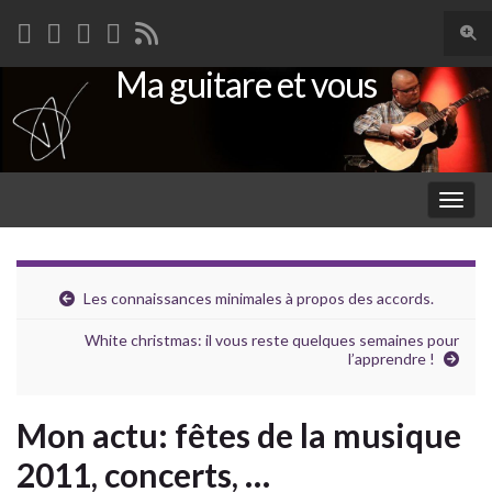
Togg
sear
Ma guitare et vous
Search for:
for
Togg
navig
Les connaissances minimales à propos des accords.
White christmas: il vous reste quelques semaines pour
l’apprendre !
Mon actu: fêtes de la musique
2011, concerts, …