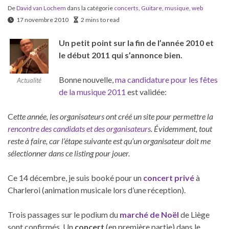
De
David van Lochem
dans la catégorie
concerts
,
Guitare
,
musique
,
web
17 novembre 2010
2 mins to read
Un petit point sur la fin de l’année 2010 et
le début 2011 qui s’annonce bien.
Bonne nouvelle,
ma candidature pour les fêtes
Actualité
de la musique 2011
est validée:
C
ette année, les organisateurs ont créé un site pour permettre la
rencontre des candidats et des organisateurs
. Évidemment, tout
reste à faire, car l’étape suivante est qu’un organisateur doit me
sélectionner dans ce listing pour jouer.
Ce 14 décembre, je suis booké pour un
concert privé
à
Charleroi (animation musicale lors d’une réception).
Trois passages sur le podium du
marché de Noël
de Liège
sont confirmés. Un
concert
(en première partie) dans le