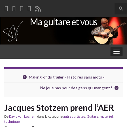
Togg
sear
Ma guitare et vous
Search for:
for
Togg
navig
Making-of du trailer « Histoires sans mots »
Ne joue pas pour des gens qui mangent !
Jacques Stotzem prend l’AER
De
David van Lochem
dans la catégorie
autres artistes
,
Guitare
,
matériel
,
technique