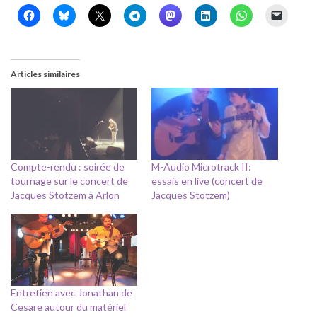
Articles similaires
Compte-rendu : soirée de
M-Audio Microtrack II:
tournage sur le concert de
essais en live (concert de
Jacques Stotzem à Arlon
Jacques Stotzem)
Entretien avec Jonathan de
Cesare autour du matériel