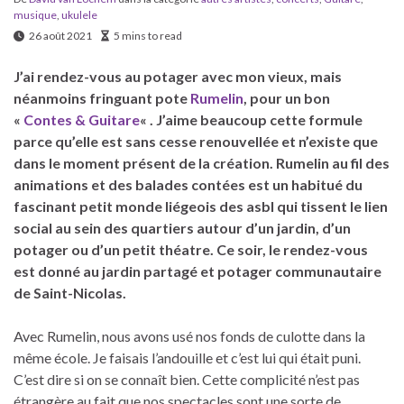
musique
,
ukulele
26 août 2021
5 mins to read
J’ai rendez-vous au potager avec mon vieux, mais
néanmoins fringuant pote
Rumelin
, pour un bon
«
Contes & Guitare
« . J’aime beaucoup cette formule
parce qu’elle est sans cesse renouvellée et n’existe que
dans le moment présent de la création. Rumelin au fil des
animations et des balades contées est un habitué du
fascinant petit monde liégeois des asbl qui tissent le lien
social au sein des quartiers autour d’un jardin, d’un
potager ou d’un petit théatre. Ce soir, le rendez-vous
est donné au jardin partagé et potager communautaire
de Saint-Nicolas.
Avec Rumelin, nous avons usé nos fonds de culotte dans la
même école. Je faisais l’andouille et c’est lui qui était puni.
C’est dire si on se connaît bien. Cette complicité n’est pas
étrangère au fait que nos spectacles sont une sorte de