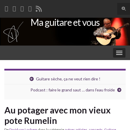
Togg
sear
Ma guitare et vous
Search for:
for
Togg
navig
Guitare sèche, ça ne veut rien dire !
Podcast : faire le grand saut … dans l’eau froide
Au potager avec mon vieux
pote Rumelin
De
David van Lochem
dans la catégorie
autres artistes
,
concerts
,
Guitare
,