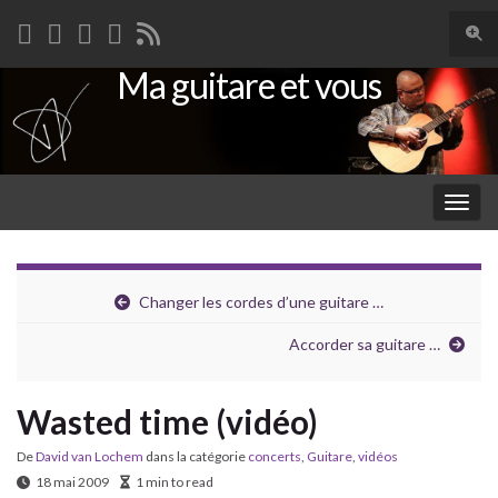
Togg
sear
Ma guitare et vous
Search for:
for
Togg
navig
Changer les cordes d’une guitare …
Accorder sa guitare …
Wasted time (vidéo)
De
David van Lochem
dans la catégorie
concerts
,
Guitare
,
vidéos
18 mai 2009
1 min to read