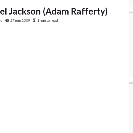
ael Jackson (Adam Rafferty)
eb
27 juin 2009
1 min to read