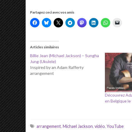
Partagez ceci avec vos amis
Articles similaires
Billie Jean (Michael Jackson) – Sungha
Jung (Ukulele)
Inspired by an Adam Rafferty
arrangement
Découvrez Ada
en Belgique le
arrangement
,
Michael Jackson
,
vidéo
,
YouTube