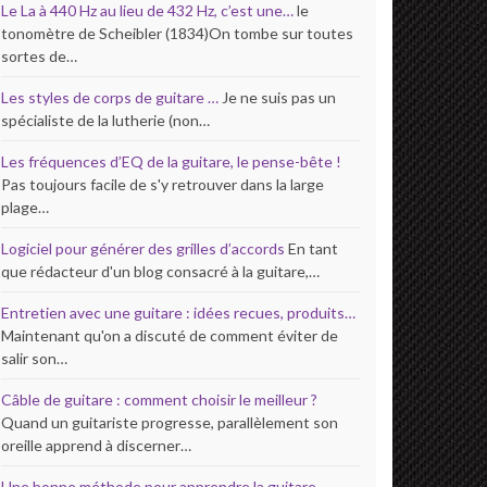
Le La à 440 Hz au lieu de 432 Hz, c’est une…
le
tonomètre de Scheibler (1834)On tombe sur toutes
sortes de…
Les styles de corps de guitare …
Je ne suis pas un
spécialiste de la lutherie (non…
Les fréquences d’EQ de la guitare, le pense-bête !
Pas toujours facile de s'y retrouver dans la large
plage…
Logiciel pour générer des grilles d’accords
En tant
que rédacteur d'un blog consacré à la guitare,…
Entretien avec une guitare : idées recues, produits…
Maintenant qu'on a discuté de comment éviter de
salir son…
Câble de guitare : comment choisir le meilleur ?
Quand un guitariste progresse, parallèlement son
oreille apprend à discerner…
Une bonne méthode pour apprendre la guitare