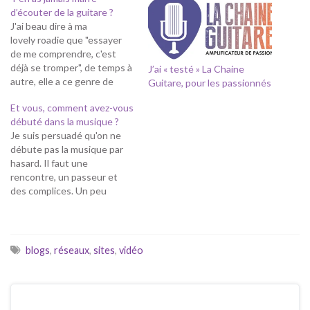
d’écouter de la guitare ?
J'ai beau dire à ma
lovely roadie que "essayer
de me comprendre, c'est
déjà se tromper", de temps à
J’ai « testé » La Chaine
autre, elle a ce genre de
Guitare, pour les passionnés
regard qui précède ce genre
Et vous, comment avez-vous
de question: Tu écoutes
débuté dans la musique ?
tout le temps de la guitare.
Je suis persuadé qu'on ne
T'en as jamais marre ? Tout
débute pas la musique par
d'abord, j'écoute bien
hasard. Il faut une
d'autres choses, par
rencontre, un passeur et
exemple ... du…
des complices. Un peu
comme ces coureurs qui se
passent la flamme
olympique. Il faut une envie,
une joie, un désir, ou un
blogs
,
réseaux
,
sites
,
vidéo
manque et une douleur, une
porte d'entrée vers notre…