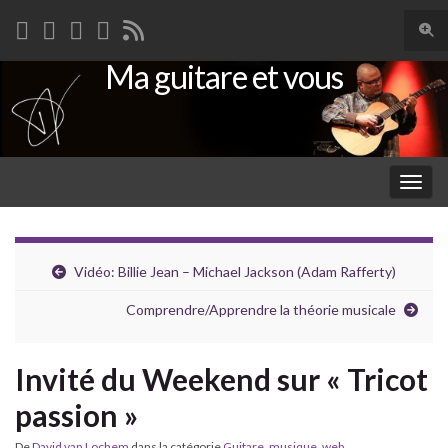
Togg
sear
Ma guitare et vous
Search for:
for
Togg
navig
Vidéo: Billie Jean – Michael Jackson (Adam Rafferty)
Comprendre/Apprendre la théorie musicale
Invité du Weekend sur « Tricot
passion »
De
David van Lochem
dans la catégorie
Guitare
,
musique
,
web