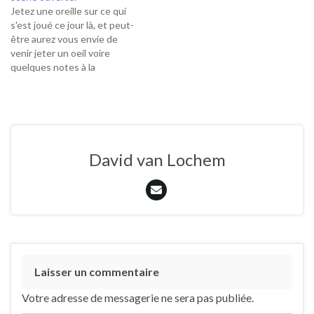
Jetez une oreille sur ce qui
s'est joué ce jour là, et peut-
être aurez vous envie de
venir jeter un oeil voire
quelques notes à la
prochaine rencontre ...
Ukulélé Sur Meuse- 25/09
by Ukulélé Sur Meuse 25/09
David van Lochem
Laisser un commentaire
Votre adresse de messagerie ne sera pas publiée.