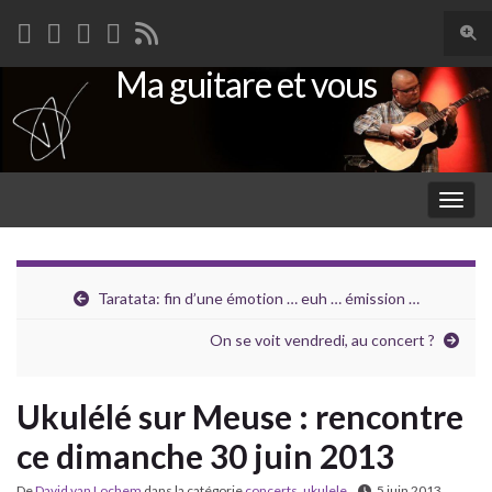
Togg
sear
Ma guitare et vous
Search for:
for
Togg
navig
Taratata: fin d’une émotion … euh … émission …
On se voit vendredi, au concert ?
Ukulélé sur Meuse : rencontre
ce dimanche 30 juin 2013
De
David van Lochem
dans la catégorie
concerts
,
ukulele
5 juin 2013