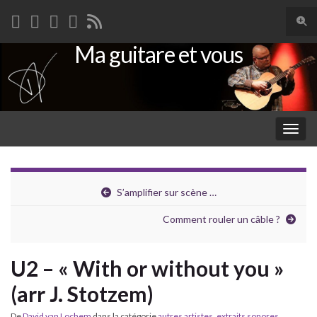
Togg
sear
Ma guitare et vous
Search for:
for
Togg
navig
S’amplifier sur scène …
Comment rouler un câble ?
U2 – « With or without you »
(arr J. Stotzem)
De
David van Lochem
dans la catégorie
autres artistes
,
extraits sonores
,