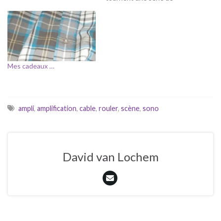
compteur qui m’aident à
rouler. [pfmeter id=8]
[pfmeter id=9] [pfmeter
id=7] [pfmeter id=10] Deux
conclusion s'imposent: il
faut trouver de occasions de
Mes cadeaux …
jouer, et il faut…
ampli
,
amplification
,
cable
,
rouler
,
scène
,
sono
David van Lochem