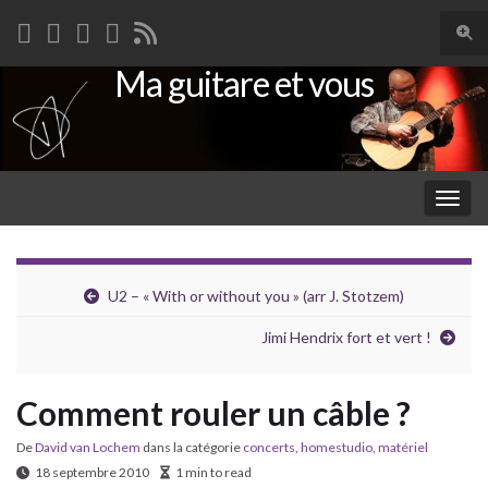
Togg
sear
Ma guitare et vous
Search for:
for
Togg
navig
U2 – « With or without you » (arr J. Stotzem)
Jimi Hendrix fort et vert !
Comment rouler un câble ?
De
David van Lochem
dans la catégorie
concerts
,
homestudio
,
matériel
18 septembre 2010
1 min to read