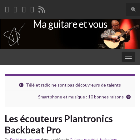
Togg
sear
Ma guitare et vous
Search for:
for
Togg
navig
Télé et radio ne sont pas découvreurs de talents
Smartphone et musique : 10 bonnes raisons
Les écouteurs Plantronics
Backbeat Pro
De
David van Lochem
dans la catégorie
Guitare
,
matériel
,
technique