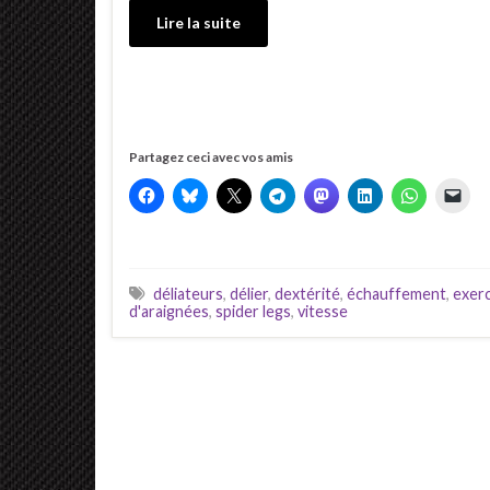
Lire la suite
Partagez ceci avec vos amis
déliateurs
,
délier
,
dextérité
,
échauffement
,
exerc
d'araignées
,
spider legs
,
vitesse