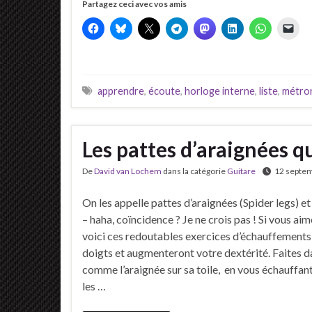
Partagez ceci avec vos amis
apprendre
,
écoute
,
horloge interne
,
liste
,
métro
Les pattes d’araignées que
De
David van Lochem
dans la catégorie
Guitare
12 septe
On les appelle pattes d’araignées (Spider legs) et 
– haha, coïncidence ? Je ne crois pas ! Si vous aim
voici ces redoutables exercices d’échauffements 
doigts et augmenteront votre dextérité. Faites d
comme l’araignée sur sa toile, en vous échauffa
les …