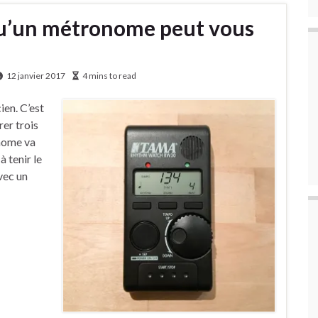
qu’un métronome peut vous
12 janvier 2017
4 mins to read
ien. C’est
rer trois
nome va
 tenir le
vec un