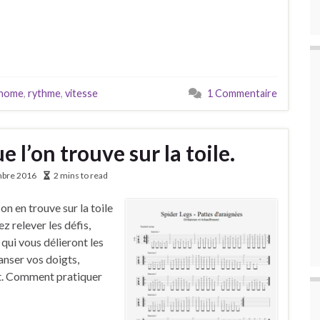
nome
,
rythme
,
vitesse
1 Commentaire
 l’on trouve sur la toile.
mbre 2016
2 mins to read
on en trouve sur la toile
ez relever les défis,
qui vous délieront les
anser vos doigts,
nt. Comment pratiquer