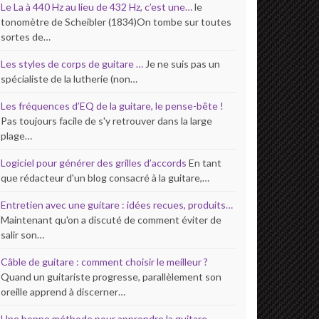
Le La à 440 Hz au lieu de 432 Hz, c’est une…
le
tonomètre de Scheibler (1834)On tombe sur toutes
sortes de…
Les styles de corps de guitare …
Je ne suis pas un
spécialiste de la lutherie (non…
Les fréquences d’EQ de la guitare, le pense-bête !
Pas toujours facile de s'y retrouver dans la large
plage…
Logiciel pour générer des grilles d’accords
En tant
que rédacteur d'un blog consacré à la guitare,…
Entretien avec une guitare : idées recues, produits…
Maintenant qu'on a discuté de comment éviter de
salir son…
Câble de guitare : comment choisir le meilleur ?
Quand un guitariste progresse, parallèlement son
oreille apprend à discerner…
Une bonne méthode pour apprendre la guitare