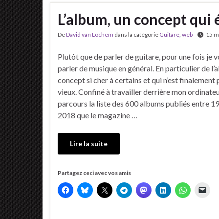
L’album, un concept qui é
De
David van Lochem
dans la catégorie
Guitare
,
web
15 m
Plutôt que de parler de guitare, pour une fois je 
parler de musique en général. En particulier de l’
concept si cher à certains et qui n’est finalement 
vieux. Confiné à travailler derrière mon ordinateur
parcours la liste des 600 albums publiés entre 1
2018 que le magazine …
Lire la suite
Partagez ceci avec vos amis