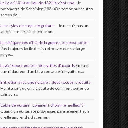
Le La à 440 Hz au lieu de 432 Hz, c’est une…
le
tonomètre de Scheibler (1834)On tombe sur toutes
sortes de…
Les styles de corps de guitare …
Je ne suis pas un
spécialiste de la lutherie (non…
Les fréquences d’EQ de la guitare, le pense-bête !
Pas toujours facile de s'y retrouver dans la large
plage…
Logiciel pour générer des grilles d’accords
En tant
que rédacteur d'un blog consacré à la guitare,…
Entretien avec une guitare : idées recues, produits…
Maintenant qu'on a discuté de comment éviter de
salir son…
Câble de guitare : comment choisir le meilleur ?
Quand un guitariste progresse, parallèlement son
oreille apprend à discerner…
Une bonne méthode pour apprendre la guitare