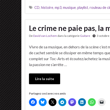
CD
,
histoire
,
mp3
,
musique
,
playlist
,
rouleau de ci
Le crime ne paie pas, la 
De
David van Lochem
dans la catégorie
Guitare
3 octobre
Vivre de sa musique, en dehors de la scène c’est m
de cachet semble se dissiper en même temps que la
complet sur Toc-Arts et écoutez/achetez la mus
la passion ne s’arrête …
Lire la suite
Partagez ceci avec vos amis