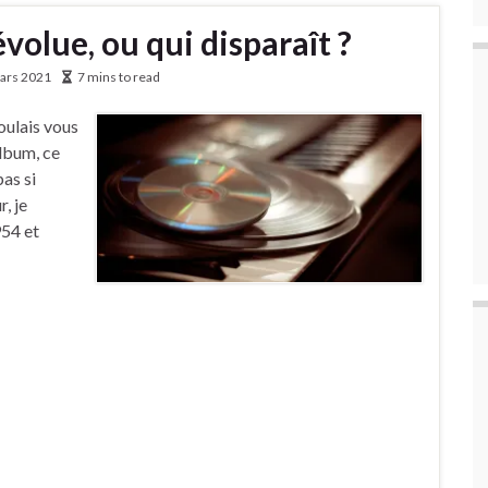
volue, ou qui disparaît ?
ars 2021
7 mins to read
voulais vous
album, ce
pas si
, je
954 et