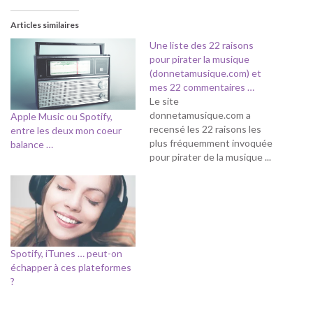
Articles similaires
Une liste des 22 raisons
pour pirater la musique
(donnetamusique.com) et
mes 22 commentaires …
Le site
donnetamusique.com a
Apple Music ou Spotify,
recensé les 22 raisons les
entre les deux mon coeur
plus fréquemment invoquée
balance …
pour pirater de la musique ...
j'ai décidé de commenter
cette excellente liste ...
juste comme ça, sans
prétention de détenir la
vérité. Juste mes deux
balles pour alimenter le
Spotify, iTunes … peut-on
débat et la réflexion ... 01-
échapper à ces plateformes
Pour découvrir.…
?