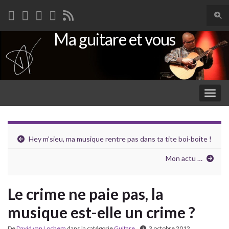
Togg
sear
Ma guitare et vous
Search for:
for
Togg
navig
Hey m’sieu, ma musique rentre pas dans ta tite boi-boite !
Mon actu …
Le crime ne paie pas, la
musique est-elle un crime ?
De
David van Lochem
dans la catégorie
Guitare
3 octobre 2012