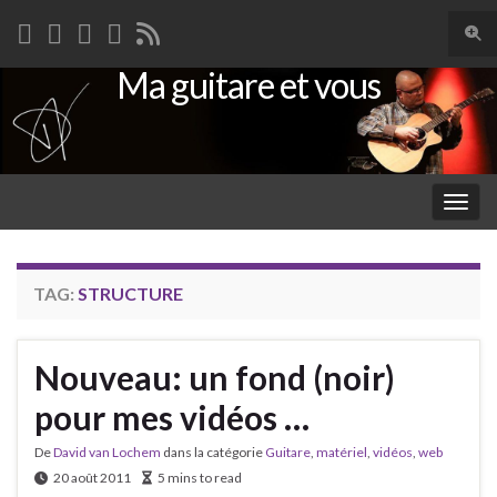
Togg
sear
Ma guitare et vous
Search for:
for
Togg
navig
TAG:
STRUCTURE
Nouveau: un fond (noir)
pour mes vidéos …
De
David van Lochem
dans la catégorie
Guitare
,
matériel
,
vidéos
,
web
20 août 2011
5 mins to read