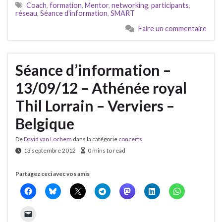
Coach
,
formation
,
Mentor
,
networking
,
participants
,
réseau
,
Séance d'information
,
SMART
Faire un commentaire
Séance d’information –
13/09/12 – Athénée royal
Thil Lorrain – Verviers –
Belgique
De
David van Lochem
dans la catégorie
concerts
13 septembre 2012
0 mins to read
Partagez ceci avec vos amis