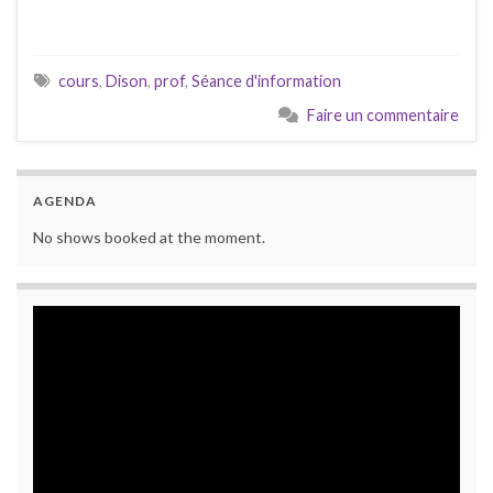
cours
,
Dison
,
prof
,
Séance d'information
Faire un commentaire
AGENDA
No shows booked at the moment.