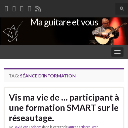
Togg
sear
Ma guitare et vous
Search for:
for
Togg
navig
TAG:
SÉANCE D’INFORMATION
Vis ma vie de … participant à
une formation SMART sur le
réseautage.
De
David van Lochem
dans la catégorie
autres artistes
,
web