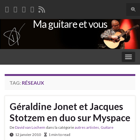
Togg
sear
Ma guitare et vous
Search for:
for
Togg
navig
TAG:
RÉSEAUX
Géraldine Jonet et Jacques
Stotzem en duo sur Myspace
De
David van Lochem
dans la catégorie
autres artistes
,
Guitare
12 janvier 2010
1 min to read