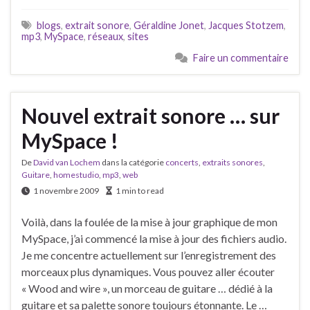
blogs
,
extrait sonore
,
Géraldine Jonet
,
Jacques Stotzem
,
mp3
,
MySpace
,
réseaux
,
sites
Faire un commentaire
Nouvel extrait sonore … sur
MySpace !
De
David van Lochem
dans la catégorie
concerts
,
extraits sonores
,
Guitare
,
homestudio
,
mp3
,
web
1 novembre 2009
1 min to read
Voilà, dans la foulée de la mise à jour graphique de mon
MySpace, j’ai commencé la mise à jour des fichiers audio.
Je me concentre actuellement sur l’enregistrement des
morceaux plus dynamiques. Vous pouvez aller écouter
« Wood and wire », un morceau de guitare … dédié à la
guitare et sa palette sonore toujours étonnante. Le …