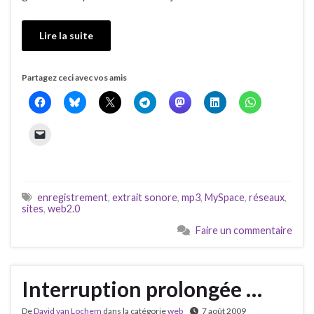
Lire la suite
Partagez ceci avec vos amis
enregistrement
,
extrait sonore
,
mp3
,
MySpace
,
réseaux
,
sites
,
web2.0
Faire un commentaire
Interruption prolongée …
De
David van Lochem
dans la catégorie
web
7 août 2009