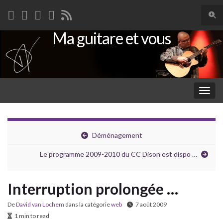
Togg
sear
Ma guitare et vous
Search for:
for
Togg
navig
Déménagement
Le programme 2009-2010 du CC Dison est dispo …
Interruption prolongée …
De
David van Lochem
dans la catégorie
web
7 août 2009
1 min to read