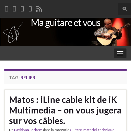
Togg
sear
Ma guitare et vous
Search for:
for
Togg
navig
TAG:
RELIER
Matos : iLine cable kit de iK
Multimedia – on vous jugera
sur vos câbles.
De
David van Lochem
dans la catégorie
Guitare
,
matériel
,
technique