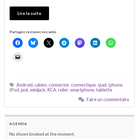
Lire la suite
Partagez ceci avec vos amis
Android
,
cables
,
connecter
,
connectique
,
Ipad
,
Iphone
,
iPod
,
jack
,
minijack
,
RCA
,
relier
,
smartphone
,
tablette
Faire un commentaire
AGENDA
No shows booked at the moment.