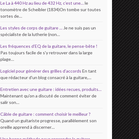
Le La à 440 Hz au lieu de 432 Hz, c’est une…
le
tonomètre de Scheibler (1834)On tombe sur toutes
sortes de…
Les styles de corps de guitare …
Je ne suis pas un
spécialiste de la lutherie (non…
Les fréquences d’EQ de la guitare, le pense-bête !
Pas toujours facile de s'y retrouver dans la large
plage…
Logiciel pour générer des grilles d’accords
En tant
que rédacteur d'un blog consacré à la guitare,…
Entretien avec une guitare : idées recues, produits…
Maintenant qu'on a discuté de comment éviter de
salir son…
Câble de guitare : comment choisir le meilleur ?
Quand un guitariste progresse, parallèlement son
oreille apprend à discerner…
Une bonne méthode pour apprendre la guitare