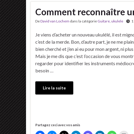
Comment reconnaître un
De
David van Lochem
dans la catégorie
Guitare
,
ukulele
1
Je viens d’acheter un nouveau ukulélé, il est mig
c’est de la merde. Bon, d’autre part, je ne me plains 
bien cherché et j’en ai eu pour mon argent, ni plus
Mais je me dis que c’est l’occasion de vous montr
regarder pour identifier les instruments médiocre
besoin …
Lire la suite
Partagez ceci avec vos amis