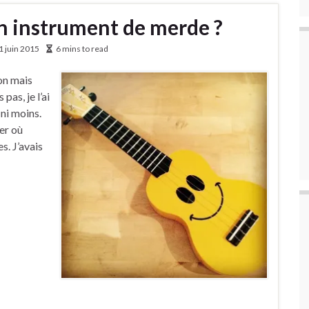
 instrument de merde ?
1 juin 2015
6 mins to read
non mais
pas, je l’ai
 ni moins.
er où
s. J’avais