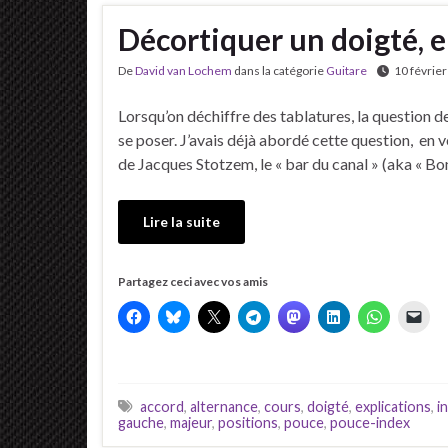
Décortiquer un doigté, 
De
David van Lochem
dans la catégorie
Guitare
10 févrie
Lorsqu’on déchiffre des tablatures, la question d
se poser. J’avais déjà abordé cette question, en v
de Jacques Stotzem, le « bar du canal » (aka « B
Lire la suite
Partagez ceci avec vos amis
accord
,
alternance
,
cours
,
doigté
,
explications
,
i
gauche
,
majeur
,
positions
,
pouce
,
pouce-index