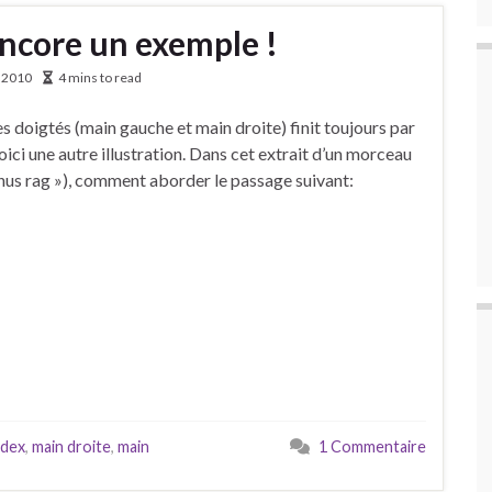
encore un exemple !
r 2010
4 mins to read
es doigtés (main gauche et main droite) finit toujours par
oici une autre illustration. Dans cet extrait d’un morceau
onus rag »), comment aborder le passage suivant:
ndex
,
main droite
,
main
1 Commentaire