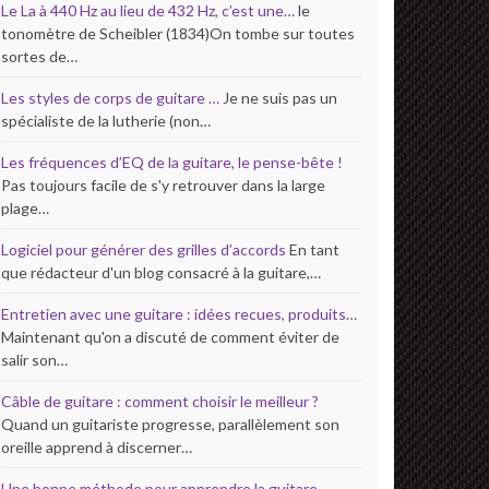
Le La à 440 Hz au lieu de 432 Hz, c’est une…
le
tonomètre de Scheibler (1834)On tombe sur toutes
sortes de…
Les styles de corps de guitare …
Je ne suis pas un
spécialiste de la lutherie (non…
Les fréquences d’EQ de la guitare, le pense-bête !
Pas toujours facile de s'y retrouver dans la large
plage…
Logiciel pour générer des grilles d’accords
En tant
que rédacteur d'un blog consacré à la guitare,…
Entretien avec une guitare : idées recues, produits…
Maintenant qu'on a discuté de comment éviter de
salir son…
Câble de guitare : comment choisir le meilleur ?
Quand un guitariste progresse, parallèlement son
oreille apprend à discerner…
Une bonne méthode pour apprendre la guitare